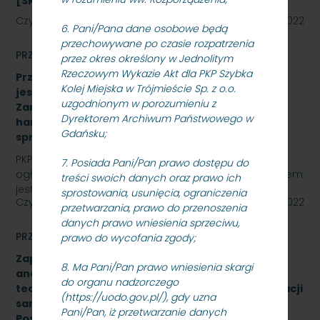
[SKMMU.086.59.22]
Czytaj dalej
27 października 2022
6. Pani/Pana dane osobowe będą
przechowywane po czasie rozpatrzenia
PRZETARGI
przez okres określony w Jednolitym
Rzeczowym Wykazie Akt dla PKP Szybka
Przetarg nieograniczony, którego przedmiotem
Kolej Miejska w Trójmieście Sp. z o.o.
jest „sukcesywna dostawa do siedziby
uzgodnionym w porozumieniu z
Zamawiającego – 9.525 szt. żeliwnych wstawek
Dyrektorem Archiwum Państwowego w
hamulcowych z dylatacjami typu DO-B-380, znak
Gdańsku;
sprawy: SKMMU.086.57.22
PKP SZYBKA KOLEJ MIEJSKA W TRÓJMIEŚCIE Sp. z o.o.
7. Posiada Pani/Pan prawo dostępu do
ogłasza przetarg nieograniczony, którego przedmiotem
treści swoich danych oraz prawo ich
jest „sukcesywna dostawa do siedziby odbiorcy…
sprostowania, usunięcia, ograniczenia
Czytaj dalej
26 października 2022
przetwarzania, prawo do przenoszenia
danych prawo wniesienia sprzeciwu,
PRZETARGI
prawo do wycofania zgody;
Zapytanie ofertowe na wykonanie opracowania
8. Ma Pani/Pan prawo wniesienia skargi
analizy formalno-prawnej wraz z koncepcją
do organu nadzorczego
techniczną na rozbudowę i modernizację kanalizacji
(https://uodo.gov.pl/), gdy uzna
sanitarnej obiektu A-13 na stacji Gdynia Cisowa
Pani/Pan, iż przetwarzanie danych
Postojowa.