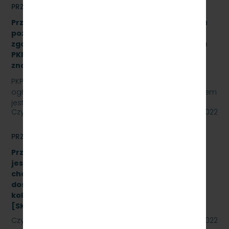
PRZETARGI
Przetarg nieograniczony na wykonanie przeglądu
poziomu utrzymania P4 drezyny DH.350.11 nr 16
zgodnie z Dokumentacją Systemu Utrzymania dla
PKP Szybka Kolej Miejska w Trójmieście Sp. z o.o.,
znak sprawy: SKMMU.086.24.22
PKP SZYBKA KOLEJ MIEJSKA W TRÓJMIEŚCIE Sp. z o.o.
ogłasza przetarg nieograniczony, którego przedmiotem
jest wykonanie przeglądu poziomu utrzymania P4…
Czytaj dalej
20 maja 2022
PRZETARGI
Przetarg nieograniczony, którego przedmiotem
jest Dostawę stanowiska do badania
charakterystyk zderzaków kolejowych oraz
dostawę fabrycznie nowych sprężarek do taboru
kolejowego- 10 szt. (dwa zadania)
[SKMMU.086.23.22]
Czytaj dalej
19 maja 2022