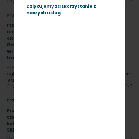
Czytaj dalej
29 września 2022
Dziękujemy za skorzystanie z
naszych usług.
PRZETARGI
Przetarg nieograniczony na świadczenie usług
utrzymania czystości w zespołach trakcyjnych
elektrycznych na stacjach: Lębork, Wejherowo,
Gdynia Cisowa,Gdańsk Śródmieście,Gdańsk
Wrzeszcz, Kościerzyna z opcją rozszerzenia o
trakcję spalinową, SKMMU.086.55.22
PKP SZYBKA KOLEJ MIEJSKA W TRÓJMIEŚCIE Sp. z o.o.
ogłasza przetarg nieograniczony, którego przedmiotem
jest świadczenie usług utrzymania czystości w…
Czytaj dalej
23 września 2022
PRZETARGI
Przetarg nieograniczony na wykonanie naprawy
czwartego poziomu utrzymania P4 pojazdów
kolejowych obejmujący dwa zadania.
SKMMU.086.46.22
Czytaj dalej
23 września 2022