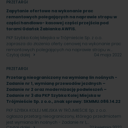
PRZETARGI
Zapytanie ofertowe na wykonanie prac
remontowych polegających na naprawie stropu w
części handlowo- kasowej części przejścia pod
torami Gdańsk Żabianka AWFiS.
PKP Szybka Kolej Miejska w Trójmieście Sp. z o.o.
zaprasza do złożenia oferty cenowej na wykonanie prac
remontowych polegających na naprawie stropu w…
Czytaj dalej
04 maja 2022
PRZETARGI
Przetarg nieograniczony na wymianę lin nośnych -
Zadanie nr 1, wymianę przewodów jezdnych –
Zadanie nr 2 oraz modernizację podwieszeń –
Zadanie nr 3 dla PKP Szybka Kolej Miejska w
Trójmieście Sp. z o.o., znak sprawy: SKMMU.086.14.22
PKP SZYBKA KOLEJ MIEJSKA W TRÓJMIEŚCIE Sp. z o.o.
ogłasza przetarg nieograniczony, którego przedmiotem
jest wymiana lin nośnych - Zadanie nr 1,…
Czytaj dalej
27 kwietnia 2022