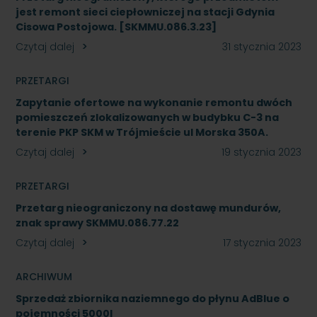
jest remont sieci ciepłowniczej na stacji Gdynia
Cisowa Postojowa. [SKMMU.086.3.23]
Czytaj dalej
31 stycznia 2023
PRZETARGI
Zapytanie ofertowe na wykonanie remontu dwóch
pomieszczeń zlokalizowanych w budybku C-3 na
terenie PKP SKM w Trójmieście ul Morska 350A.
Czytaj dalej
19 stycznia 2023
PRZETARGI
Przetarg nieograniczony na dostawę mundurów,
znak sprawy SKMMU.086.77.22
Czytaj dalej
17 stycznia 2023
ARCHIWUM
Sprzedaż zbiornika naziemnego do płynu AdBlue o
pojemności 5000l