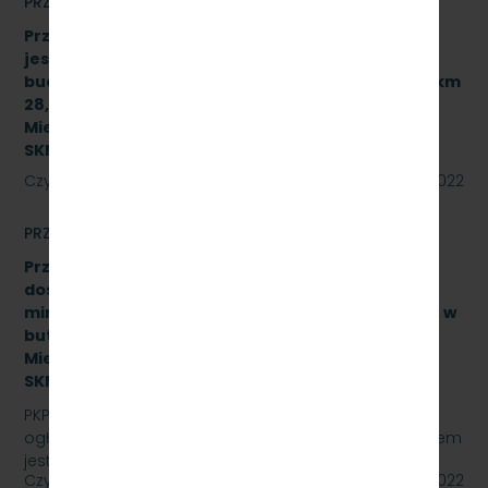
PRZETARGI
Przetarg nieograniczony, którego przedmiotem
jest wykonanie robót budowlanych związanych z
budową przystanku służbowego w torze nr 502 w km
28,950 linii kolejowej nr 250 dla PKP Szybka Kolej
Miejska w Trójmieście Sp. z o.o. [sprawa:
SKMMU.086.37.22]
Czytaj dalej
11 lipca 2022
PRZETARGI
Przetarg nieograniczony na zakup i sukcesywne
dostawy naturalnej wody pitnej (źródlanej lub
mineralnej – nisko lub średnio zmineralizowanej), w
butelkach bezzwrotnych dla PKP Szybka Kolej
Miejska w Trójmieście Sp. z o.o., znak sprawy:
SKMMU.086.21.22
PKP SZYBKA KOLEJ MIEJSKA W TRÓJMIEŚCIE Sp. z o.o.
ogłasza przetarg nieograniczony, którego przedmiotem
jest zakup i sukcesywne dostawy naturalnej wody…
Czytaj dalej
29 czerwca 2022