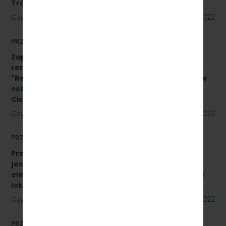
Trójmieście Sp. z o.o. - znak: SKMMU.086.20.22
Czytaj dalej
15 czerwca 2022
PRZETARGI
Zapytanie ofertowe na wykonanie prac
remontowych w oparciu o Projekt Wykonawcy pn.
"Remont pomieszczeń magazynu w budynku A-1 w
celu adaptacji na biuro na terenie SKM Gdynia
Cisowa Postojowa".
Czytaj dalej
09 czerwca 2022
PRZETARGI
Przetarg nieograniczony, którego przedmiotem
jest sprzedaż podróżnym biletów kartkowych i z
elektronicznych kas fiskalnych typu POS- w pięciu
lokalizacjach [SKMMU.086.33.22]
Czytaj dalej
31 maja 2022
PRZETARGI