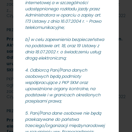
internetowej a w szczególności
zadania pn.: „Modernizacja dźwigów osobowych wraz
udostępnionego rozkładu jazdy przez
z…
Administratora w oparciu o zapisy art.
Czytaj dalej
21 listopada 2022
173 Ustawy z dnia 16.07.2004 r. - Prawo
telekomunikacyjne;
PRZETARGI
Przetarg nieograniczony na wykonanie zadania pn.
b) w celu zapewnienia bezpieczeństwa
Aktualizacja dokumentacji projektowej i budowa
na podstawie art. 18, oraz 19 Ustawy z
samoczynnej blokady liniowej na odcinku Sopot –
dnia 18.07.2002 r. o świadczeniu usług
Gdynia Orłowo wraz z wdrożeniem, rozruchem i
drogą elektroniczną;
uruchomieniem urządzeń i systemów -
SKMMU.086.38.22.
4. Odbiorcą Pani/Pana danych
osobowych będą podmioty
PKP SZYBKA KOLEJ MIEJSKA W TRÓJMIEŚCIE Sp. z o.o.
współpracujące z PKP SKM oraz
ogłasza przetarg nieograniczony na wykonanie
upoważnione organy kontrolne, na
zadania pn. Aktualizacja dokumentacji projektowej i…
podstawie i w granicach określonych
Czytaj dalej
08 listopada 2022
przepisami prawa;
PRZETARGI
5. Pani/Pana dane osobowe nie będą
przekazywane do państwa
Przetarg nieograniczony na zakup energii
trzeciego/organizacji międzynarodowej
elektrycznej nietrakcyjnej na rok 2023
w rozumieniu ww. Rozporządzenia;