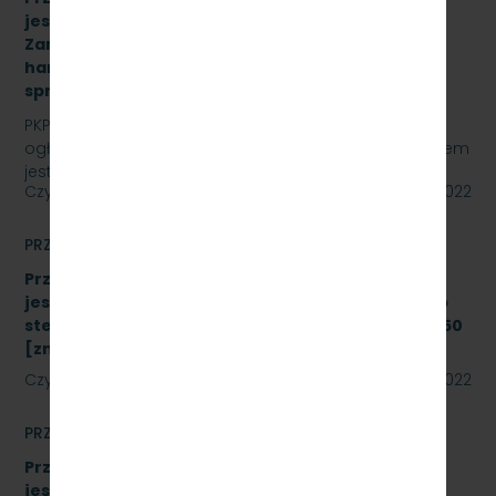
jest „sukcesywna dostawa do siedziby
Zamawiającego – 9.525 szt. żeliwnych wstawek
hamulcowych z dylatacjami typu DO-B-380, znak
sprawy: SKMMU.086.42.22
PKP SZYBKA KOLEJ MIEJSKA W TRÓJMIEŚCIE Sp. z o.o.
ogłasza przetarg nieograniczony, którego przedmiotem
jest „sukcesywna dostawa do siedziby odbiorcy…
Czytaj dalej
22 lipca 2022
PRZETARGI
Przetarg nieograniczony, którego przedmiotem
jest modernizacja i rozbudowa systemu zdalnego
sterowania radiołącznością na linii kolejowej nr 250
[znak: SKMMU.086.43.22]
Czytaj dalej
19 lipca 2022
PRZETARGI
Przetarg nieograniczony, którego przedmiotem
jest wykonanie modernizacji istniejących