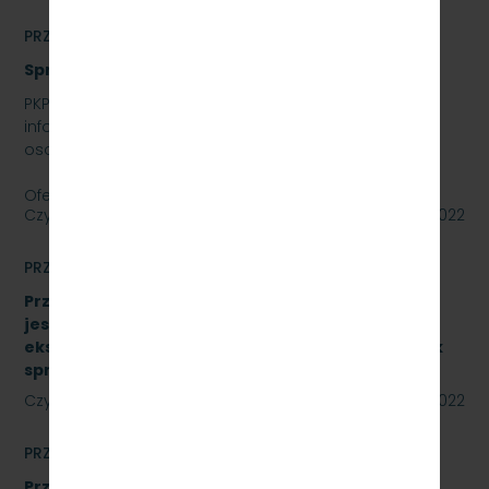
PRZETARGI
Sprzedaż auta osobowego Skoda Superb
PKP SZYBKA KOLEJ MIEJSKA W TRÓJMIEŚCIE SP. Z O.O.
informuje, że wystawia na sprzedaż samochód
osobowy Skoda Superb.
Oferty należy składać do dnia…
Czytaj dalej
27 lipca 2022
PRZETARGI
Przetarg nieograniczony, którego przedmiotem
jest sukcesywna dostawa materiałów
eksploatacyjnych do urządzeń drukujących. Znak
sprawy: SKMMU.086.34A.22
Czytaj dalej
22 lipca 2022
PRZETARGI
Przetarg nieograniczony, którego przedmiotem