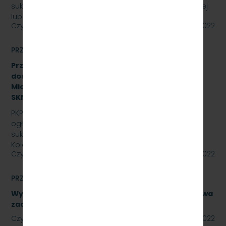
sukcesywne dostawy naturalnej wody pitnej (źródlanej
lub…
Czytaj dalej
29 lipca 2022
PRZETARGI
Przetarg nieograniczony na zakup i sukcesywne
dostawy olejów i smarów dla PKP Szybka Kolej
Miejska w Trójmieście Sp. z o.o., znak:
SKMMU.086.44.22.
PKP SZYBKA KOLEJ MIEJSKA W TRÓJMIEŚCIE Sp. z o.o.
ogłasza przetarg nieograniczony na zakup i
sukcesywne dostawy olejów i smarów dla PKP Szybka
Kolej…
Czytaj dalej
29 lipca 2022
PRZETARGI
Wykonanie naprawy podzespołów, obejmujące dwa
zadania. Numer referencyjny: SKMMU.086.40.22
Czytaj dalej
28 lipca 2022