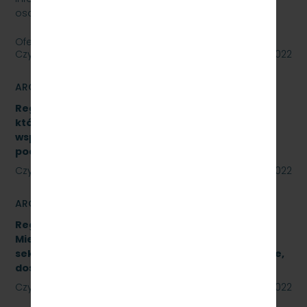
osobowy Skoda SuperB.
Oferty należy składać do dnia…
Czytaj dalej
01 września 2022
ARCHIWUM
Regulamin udzielania zamówień publicznych,
których wartość jest niższa niż 130 000 zł netto,
współfinansowanych z środków pomocowych,
pochodzących z Funduszy UE
Czytaj dalej
23 sierpnia 2022
ARCHIWUM
Regulamin Udzielania przez PKP Szybka Kolej
Miejska w Trójmieście Sp. z o.o. zamówień
sektorowych podprogowych na roboty budowlane,
dostawy i usługi
Czytaj dalej
23 sierpnia 2022