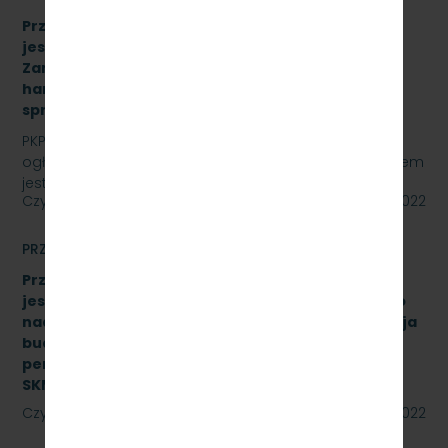
Przetarg nieograniczony, którego przedmiotem
jest „sukcesywna dostawa do siedziby
Zamawiającego – 9.525 szt. żeliwnych wstawek
hamulcowych z dylatacjami typu DO-B-380, znak
sprawy: SKMMU.086.32.22
PKP SZYBKA KOLEJ MIEJSKA W TRÓJMIEŚCIE Sp. z o.o.
ogłasza przetarg nieograniczony, którego przedmiotem
jest „sukcesywna dostawa do siedziby…
Czytaj dalej
27 maja 2022
PRZETARGI
Przetarg nieograniczony, którego przedmiotem
jest świadczenie usługi pełnienia kompleksowego
nadzoru inwestorskiego dla zadania „Modernizacja
budynku Dworca Podmiejskiego w Gdyni oraz
peronu SKM na stacji Gdynia Główna” Znak:
SKMMU.086.27.22
Czytaj dalej
24 maja 2022