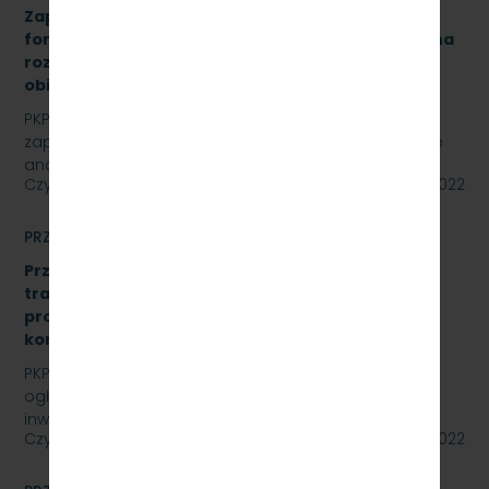
Zapytanie ofertowe na opracowanie analizy
formalno-prawnej wraz z koncepcją techniczną na
rozbudowę i modernizację kanalizacji sanitarnej
obiektu A-13 na stacji Gdynia Cisowa Postojowa.
PKP Szybka Kolej Miejska w Trójmieście Sp. z o.o.
zaprasza do złożenia oferty cenowej na opracowanie
analizy formalno-prawnej wraz z koncepcją…
Czytaj dalej
15 lipca 2022
PRZETARGI
Przetarg nieograniczony: „Modernizacja sieci
trakcyjnej – sporządzenie dokumentacji
projektowej oraz przebudowa istniejących
konstrukcji wsporczych, znak: SKMMU.086.30.22.
PKP SZYBKA KOLEJ MIEJSKA W TRÓJMIEŚCIE Sp. z o.o.
ogłasza przetarg nieograniczony dla zadania
inwestycyjnego na sieci trakcyjnej PKP Szybka Kolej…
Czytaj dalej
14 lipca 2022