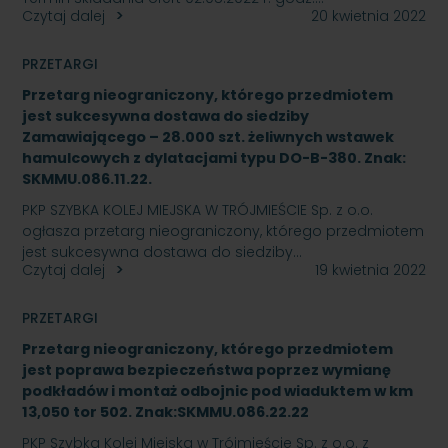
Czytaj dalej
20 kwietnia 2022
PRZETARGI
Przetarg nieograniczony, którego przedmiotem
jest sukcesywna dostawa do siedziby
Zamawiającego – 28.000 szt. żeliwnych wstawek
hamulcowych z dylatacjami typu DO-B-380. Znak:
SKMMU.086.11.22.
PKP SZYBKA KOLEJ MIEJSKA W TRÓJMIEŚCIE Sp. z o.o.
ogłasza przetarg nieograniczony, którego przedmiotem
jest sukcesywna dostawa do siedziby…
Czytaj dalej
19 kwietnia 2022
PRZETARGI
Przetarg nieograniczony, którego przedmiotem
jest poprawa bezpieczeństwa poprzez wymianę
podkładów i montaż odbojnic pod wiaduktem w km
13,050 tor 502. Znak:SKMMU.086.22.22
PKP Szybka Kolej Miejska w Trójmieście Sp. z o.o. z