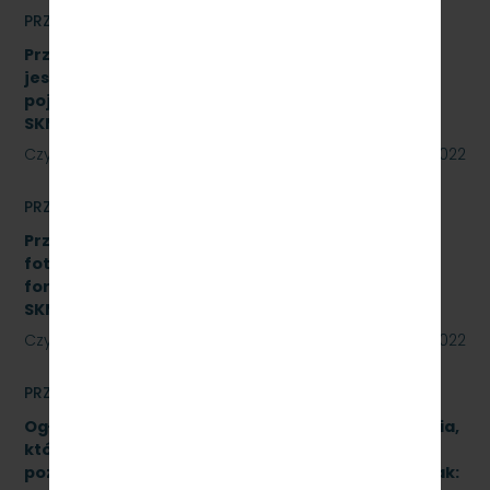
PRZETARGI
Przetarg nieograniczony, którego przedmiotem
jest wykonanie czynności naprawczych na
pojeździe kolejowym EN57-1758. Znak:
SKMMU.086.51.22
Czytaj dalej
18 sierpnia 2022
PRZETARGI
Przetarg nieograniczony na realizację instalacji
fotowoltaicznej o łącznej mocy do 50 kWp w
formule Zaprojektuj i wybuduj. Znak:
SKMMU.086.45.22
Czytaj dalej
12 sierpnia 2022
PRZETARGI
Ogłoszenie informacyjne dotyczące postępowania,
którego przedmiotem jest wykonanie naprawy
poziomu P4 pojazdów kolejowych (2 zadania). Znak: