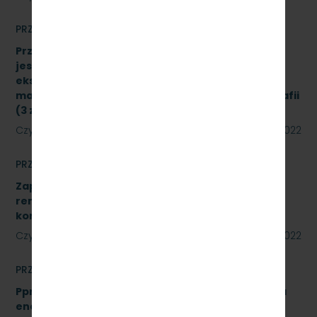
PRZETARGI
Przetarg nieograniczony, którego przedmiotem
jest sukcesywna dostawa materiałów
eksploatacyjnych do urządzeń drukujących,
materiałów biurowych oraz materiałów do poligrafii
(3 zadania) znak sprawy: SKMMU.086.34.22
Czytaj dalej
23 czerwca 2022
PRZETARGI
Zapytanie ofertowe na wykonanie prac
remontowych polegających na wykonaniu Sali
konferencyjnej w systemie ALU.
Czytaj dalej
22 czerwca 2022
PRZETARGI
Pprzetarg nieograniczonego na usługi doradztwa
energetycznego dla PKP Szybka Kolej Miejska w