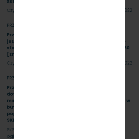
SKMMU.086.46.22.
Czytaj dalej
12 sierpnia 2022
PRZETARGI
Przetarg nieograniczony, którego przedmiotem
jest modernizacja i rozbudowa systemu zdalnego
sterowania radiołącznością na linii kolejowej nr 250
[znak: SKMMU.086.43a.22]
Czytaj dalej
08 sierpnia 2022
PRZETARGI
Przetarg nieograniczony na zakup i sukcesywne
dostawy naturalnej wody pitnej (źródlanej lub
mineralnej – nisko lub średnio zmineralizowanej), w
butelkach bezzwrotnych, plastikowych, o
pojemności 0,5 l., 1,5 l. – gazowanej i niega., znak:
SKMMU.086.47.22.
PKP SZYBKA KOLEJ MIEJSKA W TRÓJMIEŚCIE Sp. z o.o.
ogłasza przetarg nieograniczony na zakup i