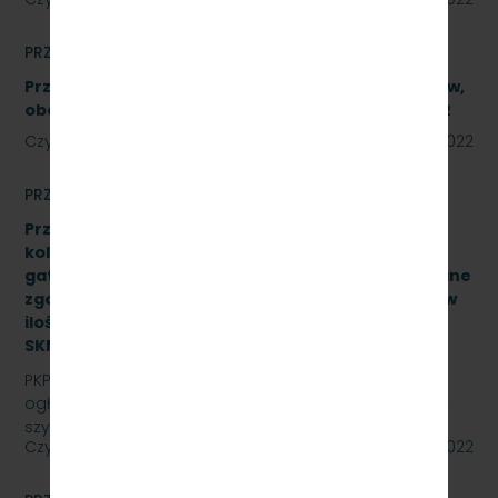
PRZETARGI
Przetarg nieograniczony na naprawę podzespołów,
obejmującą trzy zadania. Znak SKMMU.086.39A.22
Czytaj dalej
12 września 2022
PRZETARGI
Przetarg nieograniczony na zakup i dostawę szyn
kolejowych 49E1 o jednostkowej długości 30 mb,
gatunek stali R260, odmiana ”S”, klasa AX wykonane
zgodnie z normą PN-EN 13674-1 ILK3d – 518/03/07 w
ilości (37,043Ton) – 25 sztuk, znak:
SKMMU.086.54.22.
PKP SZYBKA KOLEJ MIEJSKA W TRÓJMIEŚCIE Sp. z o.o.
ogłasza przetarg nieograniczony na zakup i dostawę
szyn kolejowych 49E1 o jednostkowej długości 30…
Czytaj dalej
09 września 2022