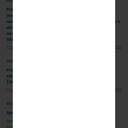
PRZETARGI
Przetarg nieograniczony, którego przedmiotem
jest dostawa 10 wieloczłonowych fabrycznie
nowych elektrycznych zespołów trakcyjnych wraz z
dostawą sprzętu przeznaczonego do
unowocześnienia zaplecza utrzymania taboru
SKMMU.086.26.22
Czytaj dalej
02 września 2022
PRZETARGI
Przetarg nieograniczony na zakup energii
elektrycznej nietrakcyjnej na rok 2023
[SKMMU.086.48.22]
Czytaj dalej
02 września 2022
PRZETARGI
Sprzedaż auta osobowego Skoda SuperB
PKP SZYBKA KOLEJ MIEJSKA W TRÓJMIEŚCIE SP. Z O.O.
informuje, że wystawia na sprzedaż samochód