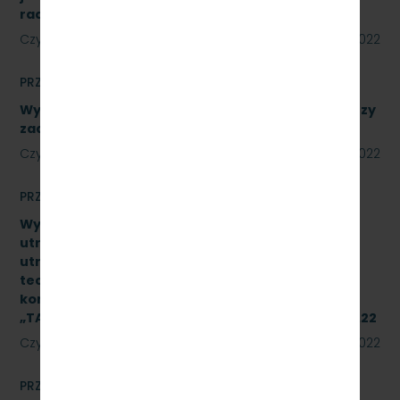
radiotelefonów [znak: SKMMU.086.41.22]
Czytaj dalej
18 lipca 2022
PRZETARGI
Wykonanie naprawy podzespołów, obejmujące trzy
zadania. Numer referencyjny: SKMMU.086.39.22
Czytaj dalej
18 lipca 2022
PRZETARGI
Wykonanie naprawy czwartego poziomu
utrzymania (P4) wg dokumentacji systemu
utrzymania typu pojazdu oraz dokumentacji
techniczno–ruchowej producenta podzespołu 2
kompletów układów hamulcowych produkcji IPS
„TABOR” w Poznaniu. Znak sprawy: SKMMU.086.29.22
Czytaj dalej
15 lipca 2022
PRZETARGI