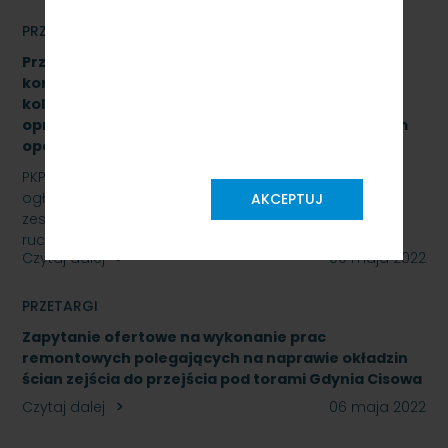
PRZETARGI
Przetarg nieograniczony na wymianę zestawów
komputerowych urządzeń sterowania ruchem
kolejowym wraz z dokonaniem konfiguracji
oprogramowania systemu ILTOR-2 wraz z prawem
opcji - znak: SKMMU.086.16.22
PKP SZYBKA KOLEJ MIEJSKA W TRÓJMIEŚCIE Sp. z o.o.
ogłasza przetarg nieograniczony na wymianę
AKCEPTUJ
zestawów komputerowych urządzeń sterowania
ruchem…
Czytaj dalej
09 maja 2022
PRZETARGI
Zapytanie ofertowe na wykonanie prac
remontowych polegających na naprawie okładzin
ścian zejścia do przejścia pod torami Gdynia Cisowa
Czytaj dalej
06 maja 2022