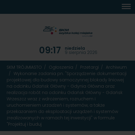
MENU
TREŚĆ
WYSZUKIWARKA
MAPA
DOSTĘPNOŚĆ
KONTAKT
DEKLARACJA
GŁÓWNE
STRONY
DOSTĘPNOŚCI
09:17
niedziela
9 sierpnia 2026
SKM TRÓJMIASTO
Ogłoszenia
Przetargi
Archiwum
Wykonanie zadania pn. "Sporządzenie dokumentacji
projektowej dla budowy samoczynnej blokady liniowej
na odcinku Gdańsk Główny - Gdynia Główna oraz
realizacja robót na odcinku Gdańsk Główny - Gdańsk
Wrzeszcz wraz z wdrożeniem, rozruchem i
uruchomieniem urzadzeń i systemów, a także
przekazaniem do eksploatacji urządzeń i systemów
zrealizowanych w ramach tej inwestycji" w formule
"Projektuj i buduj