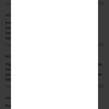
Czytaj dalej
18 sierpnia 2022
PRZETARGI
Przetarg nieograniczony na realizację instalacji
fotowoltaicznej o łącznej mocy do 50 kWp w
formule Zaprojektuj i wybuduj. Znak:
SKMMU.086.45.22
Czytaj dalej
12 sierpnia 2022
PRZETARGI
Ogłoszenie informacyjne dotyczące postępowania,
którego przedmiotem jest wykonanie naprawy
poziomu P4 pojazdów kolejowych (2 zadania). Znak:
SKMMU.086.46.22.
Czytaj dalej
12 sierpnia 2022
PRZETARGI
Przetarg nieograniczony, którego przedmiotem