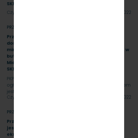
SKMMU.086.37.22]
Czytaj dalej
11 lipca 2022
PRZETARGI
Przetarg nieograniczony na zakup i sukcesywne
dostawy naturalnej wody pitnej (źródlanej lub
mineralnej – nisko lub średnio zmineralizowanej), w
butelkach bezzwrotnych dla PKP Szybka Kolej
Miejska w Trójmieście Sp. z o.o., znak sprawy:
SKMMU.086.21.22
PKP SZYBKA KOLEJ MIEJSKA W TRÓJMIEŚCIE Sp. z o.o.
ogłasza przetarg nieograniczony, którego przedmiotem
jest zakup i sukcesywne dostawy naturalnej wody…
Czytaj dalej
29 czerwca 2022
PRZETARGI
Przetarg nieograniczony, którego przedmiotem
jest sukcesywna dostawa materiałów
eksploatacyjnych do urządzeń drukujących,