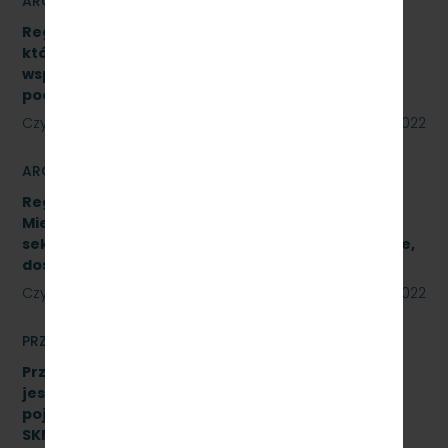
ARCHIWUM
Regulamin udzielania zamówień publicznych,
których wartość jest niższa niż 130 000 zł netto,
współfinansowanych z środków pomocowych,
pochodzących z Funduszy UE
Czytaj dalej
23 sierpnia 2022
ARCHIWUM
Regulamin Udzielania przez PKP Szybka Kolej
Miejska w Trójmieście Sp. z o.o. zamówień
sektorowych podprogowych na roboty budowlane,
dostawy i usługi
Czytaj dalej
23 sierpnia 2022
PRZETARGI
Przetarg nieograniczony, którego przedmiotem
jest wykonanie czynności naprawczych na
pojeździe kolejowym EN57-1758. Znak:
SKMMU.086.51.22