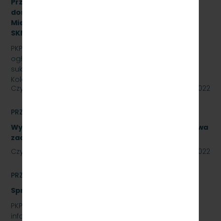
Przetarg nieograniczony na zakup i sukcesywne
dostawy olejów i smarów dla PKP Szybka Kolej
Miejska w Trójmieście Sp. z o.o., znak:
SKMMU.086.44.22.
PKP SZYBKA KOLEJ MIEJSKA W TRÓJMIEŚCIE Sp. z o.o.
ogłasza przetarg nieograniczony na zakup i
sukcesywne dostawy olejów i smarów dla PKP Szybka
Kolej…
Czytaj dalej
29 lipca 2022
PRZETARGI
Wykonanie naprawy podzespołów, obejmujące dwa
zadania. Numer referencyjny: SKMMU.086.40.22
Czytaj dalej
28 lipca 2022
PRZETARGI
Sprzedaż auta osobowego Skoda Superb
PKP SZYBKA KOLEJ MIEJSKA W TRÓJMIEŚCIE SP. Z O.O.
informuje, że wystawia na sprzedaż samochód