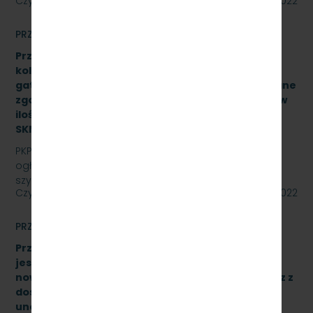
Czytaj dalej
12 września 2022
PRZETARGI
Przetarg nieograniczony na zakup i dostawę szyn
kolejowych 49E1 o jednostkowej długości 30 mb,
gatunek stali R260, odmiana ”S”, klasa AX wykonane
zgodnie z normą PN-EN 13674-1 ILK3d – 518/03/07 w
ilości (37,043Ton) – 25 sztuk, znak:
SKMMU.086.54.22.
PKP SZYBKA KOLEJ MIEJSKA W TRÓJMIEŚCIE Sp. z o.o.
ogłasza przetarg nieograniczony na zakup i dostawę
szyn kolejowych 49E1 o jednostkowej długości 30…
Czytaj dalej
09 września 2022
PRZETARGI
Przetarg nieograniczony, którego przedmiotem
jest dostawa 10 wieloczłonowych fabrycznie
nowych elektrycznych zespołów trakcyjnych wraz z
dostawą sprzętu przeznaczonego do
unowocześnienia zaplecza utrzymania taboru