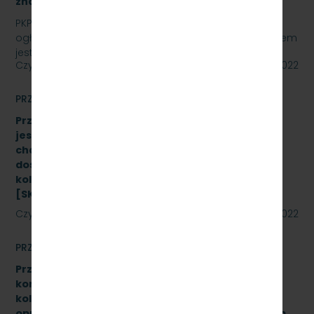
znak sprawy: SKMMU.086.24.22
PKP SZYBKA KOLEJ MIEJSKA W TRÓJMIEŚCIE Sp. z o.o.
ogłasza przetarg nieograniczony, którego przedmiotem
jest wykonanie przeglądu poziomu utrzymania P4…
Czytaj dalej
20 maja 2022
PRZETARGI
Przetarg nieograniczony, którego przedmiotem
jest Dostawę stanowiska do badania
charakterystyk zderzaków kolejowych oraz
dostawę fabrycznie nowych sprężarek do taboru
kolejowego- 10 szt. (dwa zadania)
[SKMMU.086.23.22]
Czytaj dalej
19 maja 2022
PRZETARGI
Przetarg nieograniczony na wymianę zestawów
komputerowych urządzeń sterowania ruchem
kolejowym wraz z dokonaniem konfiguracji
oprogramowania systemu ILTOR-2 wraz z prawem