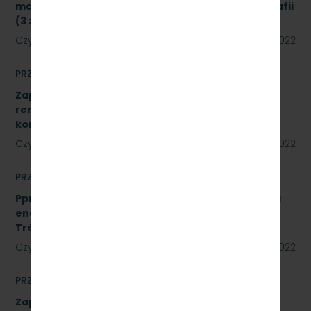
materiałów biurowych oraz materiałów do poligrafii
(3 zadania) znak sprawy: SKMMU.086.34.22
Czytaj dalej
23 czerwca 2022
PRZETARGI
Zapytanie ofertowe na wykonanie prac
remontowych polegających na wykonaniu Sali
konferencyjnej w systemie ALU.
Czytaj dalej
22 czerwca 2022
PRZETARGI
Pprzetarg nieograniczonego na usługi doradztwa
energetycznego dla PKP Szybka Kolej Miejska w
Trójmieście Sp. z o.o. - znak: SKMMU.086.20.22
Czytaj dalej
15 czerwca 2022
PRZETARGI
Zapytanie ofertowe na wykonanie prac