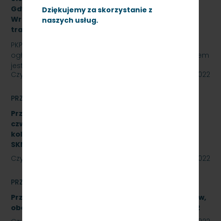
Gdynia Cisowa,Gdańsk Śródmieście,Gdańsk
Dziękujemy za skorzystanie z
Wrzeszcz, Kościerzyna z opcją rozszerzenia o
naszych usług.
trakcję spalinową, SKMMU.086.55.22
PKP SZYBKA KOLEJ MIEJSKA W TRÓJMIEŚCIE Sp. z o.o.
ogłasza przetarg nieograniczony, którego przedmiotem
jest świadczenie usług utrzymania czystości w…
Czytaj dalej
23 września 2022
PRZETARGI
Przetarg nieograniczony na wykonanie naprawy
czwartego poziomu utrzymania P4 pojazdów
kolejowych obejmujący dwa zadania.
SKMMU.086.46.22
Czytaj dalej
23 września 2022
PRZETARGI
Przetarg nieograniczony na naprawę podzespołów,
obejmującą trzy zadania. Znak SKMMU.086.39A.22