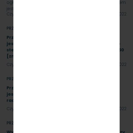
ogłasza przetarg nieograniczony, którego przedmiotem
jest „sukcesywna dostawa do siedziby odbiorcy…
Czytaj dalej
22 lipca 2022
PRZETARGI
Przetarg nieograniczony, którego przedmiotem
jest modernizacja i rozbudowa systemu zdalnego
sterowania radiołącznością na linii kolejowej nr 250
[znak: SKMMU.086.43.22]
Czytaj dalej
19 lipca 2022
PRZETARGI
Przetarg nieograniczony, którego przedmiotem
jest wykonanie modernizacji istniejących
radiotelefonów [znak: SKMMU.086.41.22]
Czytaj dalej
18 lipca 2022
PRZETARGI
Wykonanie naprawy podzespołów, obejmujące trzy