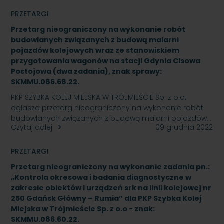
PRZETARGI
Przetarg nieograniczony na wykonanie robót
budowlanych związanych z budową malarni
pojazdów kolejowych wraz ze stanowiskiem
przygotowania wagonów na stacji Gdynia Cisowa
Postojowa (dwa zadania), znak sprawy:
SKMMU.086.68.22.
PKP SZYBKA KOLEJ MIEJSKA W TRÓJMIEŚCIE Sp. z o.o.
ogłasza przetarg nieograniczony na wykonanie robót
budowlanych związanych z budową malarni pojazdów…
Czytaj dalej
09 grudnia 2022
PRZETARGI
Przetarg nieograniczony na wykonanie zadania pn.:
„Kontrola okresowa i badania diagnostyczne w
zakresie obiektów i urządzeń srk na linii kolejowej nr
250 Gdańsk Główny – Rumia” dla PKP Szybka Kolej
Miejska w Trójmieście Sp. z o.o - znak:
SKMMU.086.60.22.