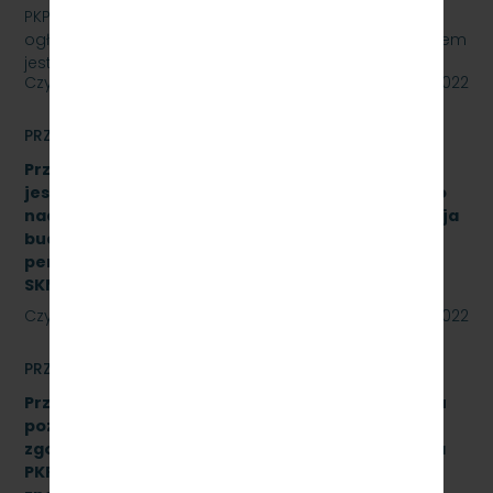
PKP SZYBKA KOLEJ MIEJSKA W TRÓJMIEŚCIE Sp. z o.o.
ogłasza przetarg nieograniczony, którego przedmiotem
jest „sukcesywna dostawa do siedziby…
Czytaj dalej
27 maja 2022
PRZETARGI
Przetarg nieograniczony, którego przedmiotem
jest świadczenie usługi pełnienia kompleksowego
nadzoru inwestorskiego dla zadania „Modernizacja
budynku Dworca Podmiejskiego w Gdyni oraz
peronu SKM na stacji Gdynia Główna” Znak:
SKMMU.086.27.22
Czytaj dalej
24 maja 2022
PRZETARGI
Przetarg nieograniczony na wykonanie przeglądu
poziomu utrzymania P4 drezyny DH.350.11 nr 16
zgodnie z Dokumentacją Systemu Utrzymania dla
PKP Szybka Kolej Miejska w Trójmieście Sp. z o.o.,