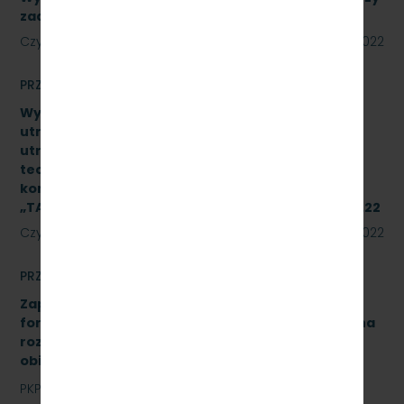
zadania. Numer referencyjny: SKMMU.086.39.22
Czytaj dalej
18 lipca 2022
PRZETARGI
Wykonanie naprawy czwartego poziomu
utrzymania (P4) wg dokumentacji systemu
utrzymania typu pojazdu oraz dokumentacji
techniczno–ruchowej producenta podzespołu 2
kompletów układów hamulcowych produkcji IPS
„TABOR” w Poznaniu. Znak sprawy: SKMMU.086.29.22
Czytaj dalej
15 lipca 2022
PRZETARGI
Zapytanie ofertowe na opracowanie analizy
formalno-prawnej wraz z koncepcją techniczną na
rozbudowę i modernizację kanalizacji sanitarnej
obiektu A-13 na stacji Gdynia Cisowa Postojowa.
PKP Szybka Kolej Miejska w Trójmieście Sp. z o.o.