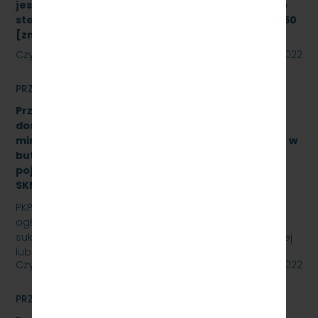
jest modernizacja i rozbudowa systemu zdalnego
sterowania radiołącznością na linii kolejowej nr 250
[znak: SKMMU.086.43a.22]
Czytaj dalej
08 sierpnia 2022
PRZETARGI
Przetarg nieograniczony na zakup i sukcesywne
dostawy naturalnej wody pitnej (źródlanej lub
mineralnej – nisko lub średnio zmineralizowanej), w
butelkach bezzwrotnych, plastikowych, o
pojemności 0,5 l., 1,5 l. – gazowanej i niega., znak:
SKMMU.086.47.22.
PKP SZYBKA KOLEJ MIEJSKA W TRÓJMIEŚCIE Sp. z o.o.
ogłasza przetarg nieograniczony na zakup i
sukcesywne dostawy naturalnej wody pitnej (źródlanej
lub…
Czytaj dalej
29 lipca 2022
PRZETARGI