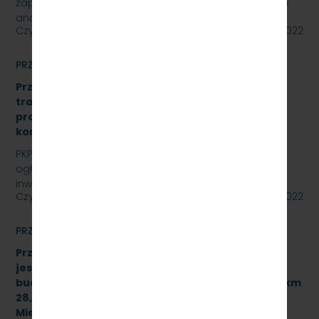
zaprasza do złożenia oferty cenowej na opracowanie
analizy formalno-prawnej wraz z koncepcją…
Czytaj dalej
15 lipca 2022
PRZETARGI
Przetarg nieograniczony: „Modernizacja sieci
trakcyjnej – sporządzenie dokumentacji
projektowej oraz przebudowa istniejących
konstrukcji wsporczych, znak: SKMMU.086.30.22.
PKP SZYBKA KOLEJ MIEJSKA W TRÓJMIEŚCIE Sp. z o.o.
ogłasza przetarg nieograniczony dla zadania
inwestycyjnego na sieci trakcyjnej PKP Szybka Kolej…
Czytaj dalej
14 lipca 2022
PRZETARGI
Przetarg nieograniczony, którego przedmiotem
jest wykonanie robót budowlanych związanych z
budową przystanku służbowego w torze nr 502 w km
28,950 linii kolejowej nr 250 dla PKP Szybka Kolej
Miejska w Trójmieście Sp. z o.o. [sprawa: