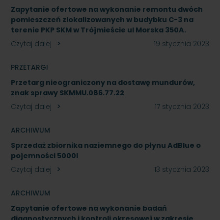
Zapytanie ofertowe na wykonanie remontu dwóch
pomieszczeń zlokalizowanych w budybku C-3 na
terenie PKP SKM w Trójmieście ul Morska 350A.
Czytaj dalej
19 stycznia 2023
PRZETARGI
Przetarg nieograniczony na dostawę mundurów,
znak sprawy SKMMU.086.77.22
Czytaj dalej
17 stycznia 2023
ARCHIWUM
Sprzedaż zbiornika naziemnego do płynu AdBlue o
pojemności 5000l
Czytaj dalej
13 stycznia 2023
ARCHIWUM
Zapytanie ofertowe na wykonanie badań
diagnostycznych i kontroli okresowej w zakresie