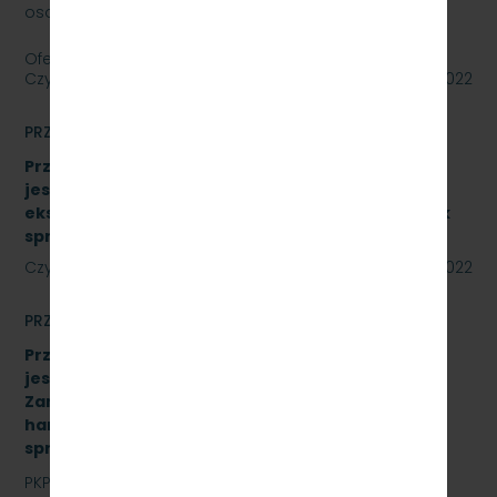
osobowy Skoda Superb.
Oferty należy składać do dnia…
Czytaj dalej
27 lipca 2022
PRZETARGI
Przetarg nieograniczony, którego przedmiotem
jest sukcesywna dostawa materiałów
eksploatacyjnych do urządzeń drukujących. Znak
sprawy: SKMMU.086.34A.22
Czytaj dalej
22 lipca 2022
PRZETARGI
Przetarg nieograniczony, którego przedmiotem
jest „sukcesywna dostawa do siedziby
Zamawiającego – 9.525 szt. żeliwnych wstawek
hamulcowych z dylatacjami typu DO-B-380, znak
sprawy: SKMMU.086.42.22
PKP SZYBKA KOLEJ MIEJSKA W TRÓJMIEŚCIE Sp. z o.o.