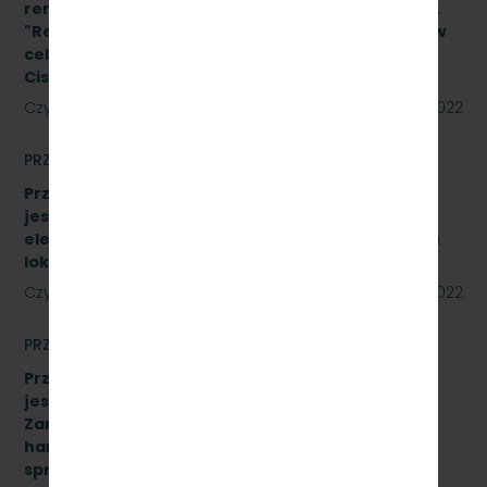
remontowych w oparciu o Projekt Wykonawcy pn.
"Remont pomieszczeń magazynu w budynku A-1 w
celu adaptacji na biuro na terenie SKM Gdynia
Cisowa Postojowa".
Czytaj dalej
09 czerwca 2022
PRZETARGI
Przetarg nieograniczony, którego przedmiotem
jest sprzedaż podróżnym biletów kartkowych i z
elektronicznych kas fiskalnych typu POS- w pięciu
lokalizacjach [SKMMU.086.33.22]
Czytaj dalej
31 maja 2022
PRZETARGI
Przetarg nieograniczony, którego przedmiotem
jest „sukcesywna dostawa do siedziby
Zamawiającego – 9.525 szt. żeliwnych wstawek
hamulcowych z dylatacjami typu DO-B-380, znak
sprawy: SKMMU.086.32.22