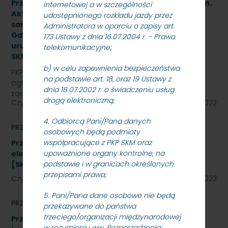
Przetarg nieograniczony na wykonanie zadania pn.
internetowej a w szczególności
Aktualizacja dokumentacji projektowej i budowa
udostępnionego rozkładu jazdy przez
samoczynnej blokady liniowej na odcinku Sopot –
Administratora w oparciu o zapisy art.
Gdynia Orłowo wraz z wdrożeniem, rozruchem i
173 Ustawy z dnia 16.07.2004 r. - Prawo
uruchomieniem urządzeń i systemów -
telekomunikacyjne;
SKMMU.086.38.22.
b) w celu zapewnienia bezpieczeństwa
PKP SZYBKA KOLEJ MIEJSKA W TRÓJMIEŚCIE Sp. z o.o.
na podstawie art. 18, oraz 19 Ustawy z
ogłasza przetarg nieograniczony na wykonanie
dnia 18.07.2002 r. o świadczeniu usług
zadania pn. Aktualizacja dokumentacji projektowej i…
drogą elektroniczną;
Czytaj dalej
08 listopada 2022
4. Odbiorcą Pani/Pana danych
PRZETARGI
osobowych będą podmioty
współpracujące z PKP SKM oraz
Przetarg nieograniczony na zakup energii
upoważnione organy kontrolne, na
elektrycznej nietrakcyjnej na rok 2023
podstawie i w granicach określonych
[SKMMU.086.59.22]
przepisami prawa;
Czytaj dalej
27 października 2022
5. Pani/Pana dane osobowe nie będą
PRZETARGI
przekazywane do państwa
trzeciego/organizacji międzynarodowej
Przetarg nieograniczony, którego przedmiotem
w rozumieniu ww. Rozporządzenia;