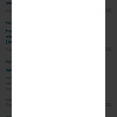
SKMMU.086.26.22
Czytaj dalej
02 września 2022
PRZETARGI
Przetarg nieograniczony na zakup energii
elektrycznej nietrakcyjnej na rok 2023
[SKMMU.086.48.22]
Czytaj dalej
02 września 2022
PRZETARGI
Sprzedaż auta osobowego Skoda SuperB
PKP SZYBKA KOLEJ MIEJSKA W TRÓJMIEŚCIE SP. Z O.O.
informuje, że wystawia na sprzedaż samochód
osobowy Skoda SuperB.
Oferty należy składać do dnia…
Czytaj dalej
01 września 2022