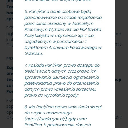
jest „sukcesywna dostawa do siedziby
Zamawiającego – 9.525 szt. żeliwnych wstawek
6. Pani/Pana dane osobowe będą
hamulcowych z dylatacjami typu DO-B-380, znak
przechowywane po czasie rozpatrzenia
sprawy: SKMMU.086.57.22
przez okres określony w Jednolitym
PKP SZYBKA KOLEJ MIEJSKA W TRÓJMIEŚCIE Sp. z o.o.
Rzeczowym Wykazie Akt dla PKP Szybka
ogłasza przetarg nieograniczony, którego przedmiotem
Kolej Miejska w Trójmieście Sp. z o.o.
jest „sukcesywna dostawa do siedziby odbiorcy…
uzgodnionym w porozumieniu z
Czytaj dalej
26 października 2022
Dyrektorem Archiwum Państwowego w
Gdańsku;
PRZETARGI
7. Posiada Pani/Pan prawo dostępu do
Zapytanie ofertowe na wykonanie opracowania
treści swoich danych oraz prawo ich
analizy formalno-prawnej wraz z koncepcją
sprostowania, usunięcia, ograniczenia
techniczną na rozbudowę i modernizację kanalizacji
przetwarzania, prawo do przenoszenia
sanitarnej obiektu A-13 na stacji Gdynia Cisowa
danych prawo wniesienia sprzeciwu,
Postojowa.
prawo do wycofania zgody;
PKP Szybka Kolej Miejska w Trójmieście Sp. z o.o.
zaprasza do złożenia oferty cenowej na wykonanie
8. Ma Pani/Pan prawo wniesienia skargi
opracowania analizy formalno-prawnej wraz z…
do organu nadzorczego
Czytaj dalej
26 października 2022
(https://uodo.gov.pl/), gdy uzna
Pani/Pan, iż przetwarzanie danych