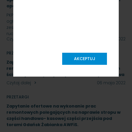
opcji - znak: SKMMU.086.16.22
PKP SZYBKA KOLEJ MIEJSKA W TRÓJMIEŚCIE Sp. z o.o.
ogłasza przetarg nieograniczony na wymianę
zestawów komputerowych urządzeń sterowania
ruchem…
Czytaj dalej
09 maja 2022
PRZETARGI
AKCEPTUJ
Zapytanie ofertowe na wykonanie prac
remontowych polegających na naprawie okładzin
ścian zejścia do przejścia pod torami Gdynia Cisowa
Czytaj dalej
06 maja 2022
PRZETARGI
Zapytanie ofertowe na wykonanie prac
remontowych polegających na naprawie stropu w
części handlowo- kasowej części przejścia pod
torami Gdańsk Żabianka AWFiS.