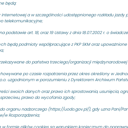
etrakcyjnej na rok 2
ne będą:
y internetowej a w szczególności udostępnionego rozkładu jazdy p
rawo telekomunikacyjne;
22]
 podstawie art. 18, oraz 19 Ustawy z dnia 18.07.2002 r. o świadcz
ch będą podmioty współpracujące z PKP SKM oraz upoważnione o
a;
ogłasza przetarg nieograniczony na zakup energii elektrycznej 
rzekazywane do państwa trzeciego/organizacji międzynarodowej 
owywane po czasie rozpatrzenia przez okres określony w Jedno
wienia kwotę
brutto 7 380 000,00 zł
w tym:
6 765 000,00 zł 
. z o.o. uzgodnionym w porozumieniu z Dyrektorem Archiwum Pań
reści swoich danych oraz prawo ich sprostowania, usunięcia, ogr
ej Zamawiającego 28.09.2022r. o godz. 10:30)
sprzeciwu, prawo do wycofania zgody;
d12-91fe-497d-9f28-47d1bb8b3c87
 do organu nadzorczego (https://uodo.gov.pl/), gdy uzna Pani/P
w/w Rozporządzenia;
w formie plików cookies są warunkiem koniecznym do poprawne