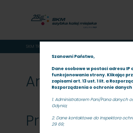
MENU
TREŚĆ
WYSZUKIWARKA
MAPA
DOSTĘPNOŚĆ
KONTAKT
DEKLARACJA
GŁÓWNE
STRONY
DOSTĘPNOŚCI
SKM TRÓJMIASTO
Ogłoszenia
Przetargi
Arch
Szanowni Państwo,
Dane osobowe w postaci adresu IP 
Archiwum
funkcjonowania strony. Klikając pr
zapisami art. 13 ust. 1 lit. a Rozpo
Rozporządzenia o ochronie danych 
1. Administratorem Pani/Pana danych osob
Gdynia;
Przetarg nieog
2. Dane kontaktowe do Inspektora ochro
29 69;