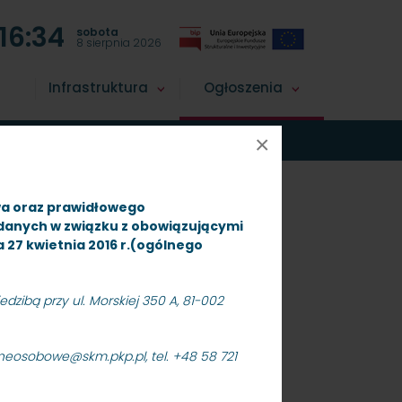
16:34
sobota
8 sierpnia 2026
Infrastruktura
Ogłoszenia
nietrakcyjnej na rok 2023 [SKMMU.086.48.22]
×
wa oraz prawidłowego
 danych w związku z obowiązującymi
ia 27 kwietnia 2016 r.(ogólnego
dzibą przy ul. Morskiej 350 A, 81-002
energii
aneosobowe@skm.pkp.pl, tel. +48 58 721