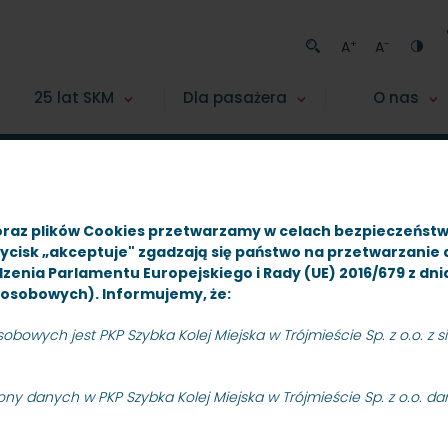
+
-
A
A
25 lat SKM
Dla pasażera
O nas
iwum
Przetarg nieograniczony na zakup energii elektrycznej 
oraz plików Cookies przetwarzamy w celach bezpieczeńst
zycisk „akceptuje" zgadzają się państwo na przetwarzanie
rządzenia Parlamentu Europejskiego i Rady (UE) 2016/679 z dn
osobowych). Informujemy, że:
owych jest PKP Szybka Kolej Miejska w Trójmieście Sp. z o.o. z sie
raniczony na zakup 
ny danych w PKP Szybka Kolej Miejska w Trójmieście Sp. z o.o. d