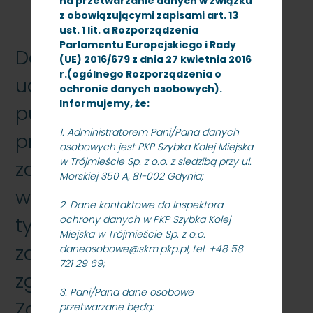
na przetwarzanie danych w związku
z obowiązującymi zapisami art. 13
ust. 1 lit. a Rozporządzenia
Parlamentu Europejskiego i Rady
Dot. postępowania o
(UE) 2016/679 z dnia 27 kwietnia 2016
r.(ogólnego Rozporządzenia o
udzielenie zamówienia
ochronie danych osobowych).
Informujemy, że:
publicznego, którego
1. Administratorem Pani/Pana danych
przedmiotem jest
osobowych jest PKP Szybka Kolej Miejska
w Trójmieście Sp. z o.o. z siedzibą przy ul.
zapewnienie przez
Morskiej 350 A, 81-002 Gdynia;
wykonawcę (agencję pracy
2. Dane kontaktowe do Inspektora
tymczasowej) w miarę
ochrony danych w PKP Szybka Kolej
Miejska w Trójmieście Sp. z o.o.
zapotrzebowania
daneosobowe@skm.pkp.pl, tel. +48 58
721 29 69;
zgłaszanego przez
3. Pani/Pana dane osobowe
Zamawiającego,
przetwarzane będą: