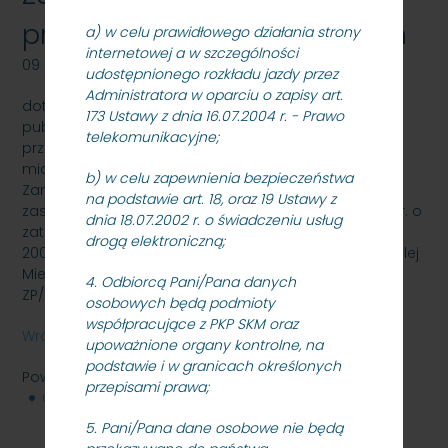
pracowników tymczasowych
a) w celu prawidłowego działania strony
internetowej a w szczególności
09 listopada 2012
udostępnionego rozkładu jazdy przez
Administratora w oparciu o zapisy art.
dot. postępowania o udzielenie zamówienia
173 Ustawy z dnia 16.07.2004 r. - Prawo
publicznego, którego przedmiotem jest zapewnienie
telekomunikacyjne;
przez wykonawcę (agencję pracy tymczasowej) w
miarę zapotrzebowania zgłaszanego przez
b) w celu zapewnienia bezpieczeństwa
Zamawiającego, pracowników tymczasowych, na
na podstawie art. 18, oraz 19 Ustawy z
zasadach określonych w ustawie z dnia 9 lipca 2003 r. o
dnia 18.07.2002 r. o świadczeniu usług
zatrudnianiu pracowników tymczasowych (tj. Dz. U. z
drogą elektroniczną;
2003 r., Nr 166, poz. 1608 z późn. zm.) dla PKP Szybka Kolej
Miejska w Trójmieście sp. z o.o. - znak: SKMMS –
4. Odbiorcą Pani/Pana danych
ZP/N/35/12
osobowych będą podmioty
współpracujące z PKP SKM oraz
Wróć
upoważnione organy kontrolne, na
podstawie i w granicach określonych
Powiązane pliki
przepisami prawa;
Ogłoszenie o wyborze
116 KB
5. Pani/Pana dane osobowe nie będą