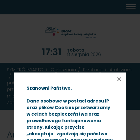
MENU
TREŚĆ
WYSZUKIWARKA
MAPA
DOSTĘPNOŚĆ
KONTAKT
DEKLARACJA
GŁÓWNE
STRONY
DOSTĘPNOŚCI
17:31
sobota
8 sierpnia 2026
SKM TRÓJMIASTO
Ogłoszenia
Przetargi
Archiwum
Dot. postępowania o udzielenie zamówienia
×
publicznego, którego przedmiotem jest zapewnienie
Szanowni Państwo,
przez wykonawcę (agencję pracy tymczasowej) w
miarę zapotrzebowania zgłaszanego przez
Dane osobowe w postaci adresu IP
Zamawiającego, pracowników tymczasowych
oraz plików Cookies przetwarzamy
w celach bezpieczeństwa oraz
prawidłowego funkcjonowania
strony. Klikając przycisk
Archiwum
„akceptuje" zgadzają się państwo