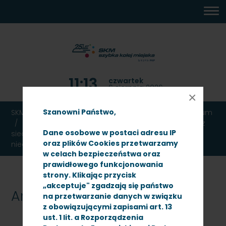
MENU
TREŚĆ
WYSZUKIWARKA
MAPA
DOSTĘPNOŚĆ
KONTAKT
DEKLARACJA
GŁÓWNE
STRONY
DOSTĘPNOŚCI
11:13
czwartek
6 sierpnia 2026
×
Szanowni Państwo,
SKM TRÓJMIASTO
Ogłoszenia
Przetargi
Archiwum
PKP SZYBKA KOLEJ MIEJSKA W TRÓJMIEŚCIE Sp. z o.o. z
Dane osobowe w postaci adresu IP
siedzibą w Gdyni, ul. Morska 350 A ogłasza przetarg
oraz plików Cookies przetwarzamy
nieograniczony - znak: SKMMS-ZP/N/56/10
w celach bezpieczeństwa oraz
prawidłowego funkcjonowania
strony. Klikając przycisk
„akceptuje" zgadzają się państwo
Archiwum
na przetwarzanie danych w związku
z obowiązującymi zapisami art. 13
ust. 1 lit. a Rozporządzenia