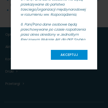
przekazywane do państwa
148 KB
trzeciego/organizacji międzynarodowej
SKMMU.086.9.22_wybor_wykonawcy.pdf
345 KB
w rozumieniu ww. Rozporządzenia;
6. Pani/Pana dane osobowe będą
przechowywane po czasie rozpatrzenia
przez okres określony w Jednolitym
Opłaty
Rzeczowym Wykazie Akt dla PKP Szybka
Kolej Miejska w Trójmieście Sp. z o.o.
Aktualności dla podróżnych
uzgodnionym w porozumieniu z
Dyrektorem Archiwum Państwowego w
AKCEPTUJ
Kontakt
Gdańsku;
7. Posiada Pani/Pan prawo dostępu do
Druki
treści swoich danych oraz prawo ich
sprostowania, usunięcia, ograniczenia
Przetargi
przetwarzania, prawo do przenoszenia
danych prawo wniesienia sprzeciwu,
prawo do wycofania zgody;
8. Ma Pani/Pan prawo wniesienia skargi