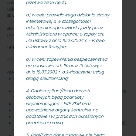
przetwarzane będą:
kolejowej nr 250 w Gdańsku - etap 3 dla PKP Szybka
Kolej Miejska w Trójmieście Sp. z o.o. znak:
a) w celu prawidłowego działania strony
SKMMU.086.9.22
internetowej a w szczególności
udostępnionego rozkładu jazdy przez
ZMIANA TERMINU SKŁADANIA OFERT 04.04.2022r. do
Administratora w oparciu o zapisy art.
godz.10.00
173 Ustawy z dnia 16.07.2004 r. - Prawo
telekomunikacyjne;
Termin składania ofert 30.03.2022 r. godz: 10:00.
b) w celu zapewnienia bezpieczeństwa
Wróć
na podstawie art. 18, oraz 19 Ustawy z
dnia 18.07.2002 r. o świadczeniu usług
Powiązane pliki
drogą elektroniczną;
SKMMU.086.9.22-Mur-Oporowy-etap-3-
dokumentacja-przetargowa.zip
256 MB
4. Odbiorcą Pani/Pana danych
KOREKTA_23.03.22_OPZ_-_mur_oporowy_etap_3.pdf
osobowych będą podmioty
271 KB
współpracujące z PKP SKM oraz
odpowiedzi_29.03.2022_Mur_oporowy.pdf
402 KB
upoważnione organy kontrolne, na
MODYFIKACJA_SWZ_SKMMU.086.9.22.docx
92 KB
podstawie i w granicach określonych
odpowiedzi_31.03.2022_mur_oporowy.pdf
336 KB
przepisami prawa;
31.03.22_MODYFIKACJA_Przedmiar_-E3_v27_kd.xlsx
26
KB
5. Pani/Pana dane osobowe nie będą
04.04.2022-inf._z_otwarcia_ofert_mur_oporowy.pdf