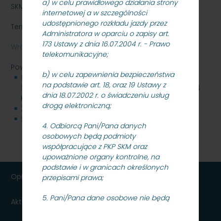
a) w celu prawidłowego działania strony
SKMMU.086.41.22
internetowej a w szczególności
udostępnionego rozkładu jazdy przez
Termin składania ofert: 28.07.2022 r. godz. 10:00
Administratora w oparciu o zapisy art.
173 Ustawy z dnia 16.07.2004 r. - Prawo
Wróć
telekomunikacyjne;
Powiązane pliki
b) w celu zapewnienia bezpieczeństwa
18.07.2022-
na podstawie art. 18, oraz 19 Ustawy z
Dokumentacja_przetargowa_radiotelefony.zip
394
dnia 18.07.2002 r. o świadczeniu usług
KB
drogą elektroniczną;
28.07.2022-Informacja_z_otwarcia_ofert.pdf
118 KB
SKMMU.086.41.22_wybor.pdf
256 KB
4. Odbiorcą Pani/Pana danych
osobowych będą podmioty
współpracujące z PKP SKM oraz
upoważnione organy kontrolne, na
podstawie i w granicach określonych
Opłaty
przepisami prawa;
5. Pani/Pana dane osobowe nie będą
Aktualności dla podróżnych
przekazywane do państwa
trzeciego/organizacji międzynarodowej