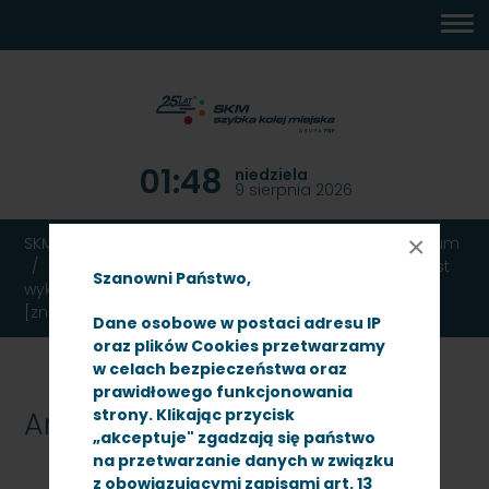
MENU
TREŚĆ
WYSZUKIWARKA
MAPA
DOSTĘPNOŚĆ
KONTAKT
DEKLARACJA
GŁÓWNE
STRONY
DOSTĘPNOŚCI
01:48
niedziela
9 sierpnia 2026
×
SKM TRÓJMIASTO
Ogłoszenia
Przetargi
Archiwum
Przetarg nieograniczony, którego przedmiotem jest
Szanowni Państwo,
wykonanie modernizacji istniejących radiotelefonów
[znak: SKMMU.086.41.22]
Dane osobowe w postaci adresu IP
oraz plików Cookies przetwarzamy
w celach bezpieczeństwa oraz
prawidłowego funkcjonowania
Archiwum
strony. Klikając przycisk
„akceptuje" zgadzają się państwo
na przetwarzanie danych w związku
z obowiązującymi zapisami art. 13