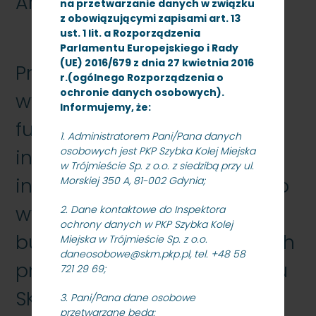
Archiwum
na przetwarzanie danych w związku
z obowiązującymi zapisami art. 13
ust. 1 lit. a Rozporządzenia
Parlamentu Europejskiego i Rady
(UE) 2016/679 z dnia 27 kwietnia 2016
Przetarg nieograniczony -
r.(ogólnego Rozporządzenia o
ochronie danych osobowych).
wykonanie usługi pełnienia
Informujemy, że:
funkcji inspektora nadzoru
1. Administratorem Pani/Pana danych
osobowych jest PKP Szybka Kolej Miejska
inwestorskiego dla zadania
w Trójmieście Sp. z o.o. z siedzibą przy ul.
inwestycyjnego dotyczącego
Morskiej 350 A, 81-002 Gdynia;
wykonania robót
2. Dane kontaktowe do Inspektora
ochrony danych w PKP Szybka Kolej
budowlanych i instalacyjnych
Miejska w Trójmieście Sp. z o.o.
daneosobowe@skm.pkp.pl, tel. +48 58
pn. „Modernizacja przystanku
721 29 69;
SKM Gdynia Grabówek”, znak:
3. Pani/Pana dane osobowe
przetwarzane będą: