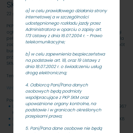
SKMMU.086.56.21.
a) w celu prawidłowego działania strony
22 grudnia 2021
internetowej a w szczególności
udostępnionego rozkładu jazdy przez
PKP SZYBKA KOLEJ MIEJSKA W TRÓJMIEŚCIE Sp. z o.o.
Administratora w oparciu o zapisy art.
ogłasza przetarg nieograniczony na wykonanie usługi
173 Ustawy z dnia 16.07.2004 r. - Prawo
pełnienia funkcji inspektora nadzoru inwestorskiego dla
telekomunikacyjne;
zadania inwestycyjnego dotyczącego wykonania robót
budowlanych i instalacyjnych pn. „Modernizacja
b) w celu zapewnienia bezpieczeństwa
przystanku SKM Gdynia Grabówek”, znak sprawy:
na podstawie art. 18, oraz 19 Ustawy z
SKMMU.086.56.21.
dnia 18.07.2002 r. o świadczeniu usług
drogą elektroniczną;
Termin składania ofert: 05.01.2022 r. godz. 10:00.
4. Odbiorcą Pani/Pana danych
Wróć
osobowych będą podmioty
współpracujące z PKP SKM oraz
Powiązane pliki
upoważnione organy kontrolne, na
Dokumentacja_przetargowa_SKMMU.086.56.21.zip
967
podstawie i w granicach określonych
KB
przepisami prawa;
Informacja_z_otwarcia_ofert_05.01.2022_r..pdf
188 KB
Wynik_postepowania_25.01.2022_r..pdf
588 KB
5. Pani/Pana dane osobowe nie będą