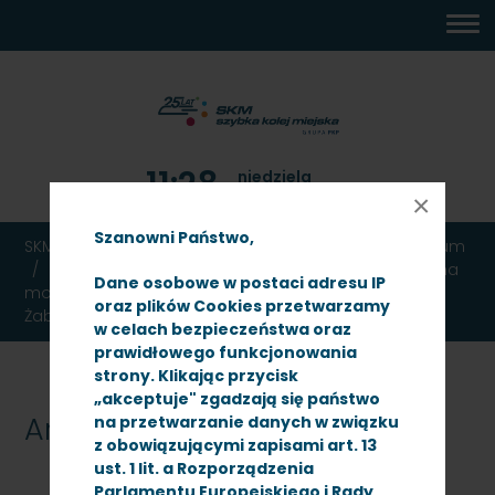
MENU
TREŚĆ
WYSZUKIWARKA
MAPA
DOSTĘPNOŚĆ
KONTAKT
DEKLARACJA
GŁÓWNE
STRONY
DOSTĘPNOŚCI
11:28
niedziela
9 sierpnia 2026
×
Szanowni Państwo,
SKM TRÓJMIASTO
Ogłoszenia
Przetargi
Archiwum
Przetarg nieograniczony - znak: SKMMS-ZP/N/11/12 na
Dane osobowe w postaci adresu IP
modernizację przystanku osobowego SKM Gdańsk
oraz plików Cookies przetwarzamy
Żabianka-AWFiS
w celach bezpieczeństwa oraz
prawidłowego funkcjonowania
strony. Klikając przycisk
„akceptuje" zgadzają się państwo
Archiwum
na przetwarzanie danych w związku
z obowiązującymi zapisami art. 13
ust. 1 lit. a Rozporządzenia
Parlamentu Europejskiego i Rady