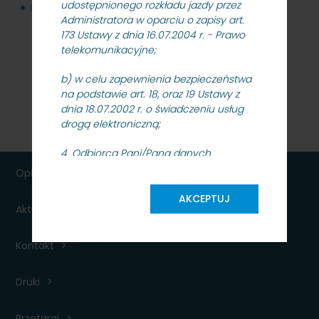
udostępnionego rozkładu jazdy przez
Dokumentacja przetargowa
151 MB
Administratora w oparciu o zapisy art.
173 Ustawy z dnia 16.07.2004 r. - Prawo
telekomunikacyjne;
b) w celu zapewnienia bezpieczeństwa
na podstawie art. 18, oraz 19 Ustawy z
dnia 18.07.2002 r. o świadczeniu usług
drogą elektroniczną;
4. Odbiorcą Pani/Pana danych
osobowych będą podmioty
Opłaty
współpracujące z PKP SKM oraz
upoważnione organy kontrolne, na
AKCEPTUJ
Aktualności dla podróżnych
podstawie i w granicach określonych
przepisami prawa;
Kontakt
5. Pani/Pana dane osobowe nie będą
przekazywane do państwa
Druki
trzeciego/organizacji międzynarodowej
w rozumieniu ww. Rozporządzenia;
Przetargi