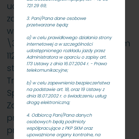
udzielenie
721 29 69;
zam\303\263wienia na
3. Pani/Pana dane osobowe
przetwarzane będą:
wylanie stopem
a) w celu prawidłowego działania strony
\305\202o\305\274yskowym
internetowej a w szczególności
udostępnionego rozkładu jazdy przez
112 kpl panewek silnika str. K i
Administratora w oparciu o zapisy art.
173 Ustawy z dnia 16.07.2004 r. - Prawo
str. PK dla PKP SKM w
telekomunikacyjne;
Tr\303\263jmie\305\233cie
b) w celu zapewnienia bezpieczeństwa
na podstawie art. 18, oraz 19 Ustawy z
Sp. z o.o.,
dnia 18.07.2002 r. o świadczeniu usług
drogą elektroniczną;
Zamawiaj\304\205cy
przedstawia odpowiedzi do
4. Odbiorcą Pani/Pana danych
osobowych będą podmioty
przedmiotowych
współpracujące z PKP SKM oraz
upoważnione organy kontrolne, na