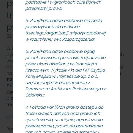
pyta\305\204 wraz z
podstawie i w granicach określonych
przepisami prawa;
tre\305\233ci\304\205 tych
5. Pani/Pana dane osobowe nie będą
pyta\305\204
przekazywane do państwa
trzeciego/organizacji międzynarodowej
02 września 2010
w rozumieniu ww. Rozporządzenia;
W zwi\304\205zku z wp\305\202yni\304\231ciem
6. Pani/Pana dane osobowe będą
pyta\305\204 od Wykonawcy do specyfikacji istotnych
przechowywane po czasie rozpatrzenia
warunk\303\263w zam\303\263wienia (SIWZ) w
przez okres określony w Jednolitym
post\304\231powaniu o udzielenie zam\303\263wienia
Rzeczowym Wykazie Akt dla PKP Szybka
na
wylanie stopem \305\202o\305\274yskowym
Kolej Miejska w Trójmieście Sp. z o.o.
112 kpl panewek silnika str. K i str. PK dla
PKP SKM w
uzgodnionym w porozumieniu z
Tr\303\263jmie\305\233cie Sp. z o.o.
,
Dyrektorem Archiwum Państwowego w
Zamawiaj\304\205cy przedstawia odpowiedzi do
Gdańsku;
przedmiotowych pyta\305\204 wraz z
tre\305\233ci\304\205 tych pyta\305\204
7. Posiada Pani/Pan prawo dostępu do
treści swoich danych oraz prawo ich
Wróć
sprostowania, usunięcia, ograniczenia
przetwarzania, prawo do przenoszenia
Powiązane pliki
danych prawo wniesienia sprzeciwu,