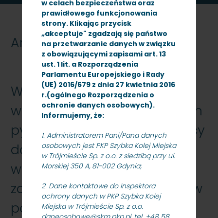
w celach bezpieczeństwa oraz
prawidłowego funkcjonowania
strony. Klikając przycisk
„akceptuje" zgadzają się państwo
Archiwum
na przetwarzanie danych w związku
z obowiązującymi zapisami art. 13
ust. 1 lit. a Rozporządzenia
Parlamentu Europejskiego i Rady
(UE) 2016/679 z dnia 27 kwietnia 2016
W zwi\304\205zku z
r.(ogólnego Rozporządzenia o
ochronie danych osobowych).
wp\305\202yni\304\231ciem
Informujemy, że:
pyta\305\204 od Wykonawcy
1. Administratorem Pani/Pana danych
do specyfikacji istotnych
osobowych jest PKP Szybka Kolej Miejska
w Trójmieście Sp. z o.o. z siedzibą przy ul.
warunk\303\263w
Morskiej 350 A, 81-002 Gdynia;
zam\303\263wienia (SIWZ) w
2. Dane kontaktowe do Inspektora
ochrony danych w PKP Szybka Kolej
post\304\231powaniu o
Miejska w Trójmieście Sp. z o.o.
daneosobowe@skm.pkp.pl, tel. +48 58