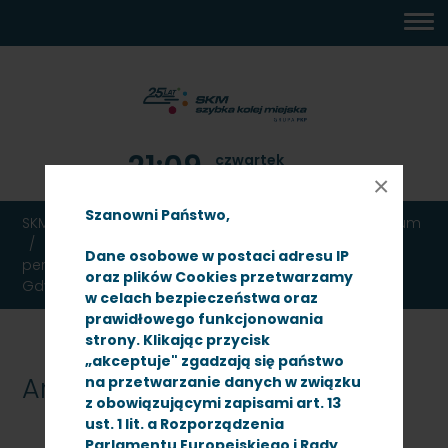
MENU
TREŚĆ
WYSZUKIWARKA
MAPA
DOSTĘPNOŚĆ
KONTAKT
DEKLARACJA
GŁÓWNE
STRONY
DOSTĘPNOŚCI
21:09
czwartek
6 sierpnia 2026
×
Szanowni Państwo,
SKM TRÓJMIASTO
Ogłoszenia
Przetargi
Archiwum
Przetarg nieograniczony na remont krawędzi
Dane osobowe w postaci adresu IP
peronowych na przystankach SKM Gdynia Stocznia i
oraz plików Cookies przetwarzamy
Gdynia Grabówek
w celach bezpieczeństwa oraz
prawidłowego funkcjonowania
strony. Klikając przycisk
„akceptuje" zgadzają się państwo
Archiwum
na przetwarzanie danych w związku
z obowiązującymi zapisami art. 13
ust. 1 lit. a Rozporządzenia
Parlamentu Europejskiego i Rady