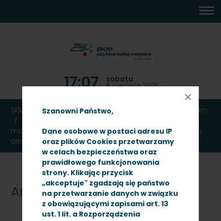
MENU
TREŚĆ
WYSZUKIWARKA
MAPA
DOSTĘPNOŚĆ
KONTAKT
DEKLARACJA
GŁÓWNE
STRONY
DOSTĘPNOŚCI
17:07
sobota
8 sierpnia 2026
×
SKM TRÓJMIASTO
Ogłoszenia
Przetargi
Archiwum
Szanowni Państwo,
Przetarg nieograniczony na sukcesywne dostawy
materiałów eksloatacyjnych do urządzeń drukujących,
Dane osobowe w postaci adresu IP
artykułów biurowych oraz materiałów do poligrafii
oraz plików Cookies przetwarzamy
w celach bezpieczeństwa oraz
prawidłowego funkcjonowania
strony. Klikając przycisk
„akceptuje" zgadzają się państwo
Archiwum
na przetwarzanie danych w związku
z obowiązującymi zapisami art. 13
ust. 1 lit. a Rozporządzenia