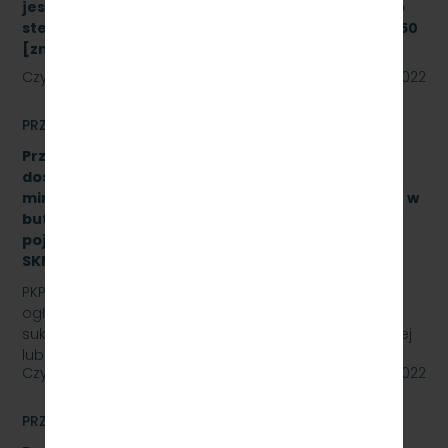
jest modernizacja i rozbudowa systemu zdalnego
sterowania radiołącznością na linii kolejowej nr 250
[znak: SKMMU.086.43a.22]
Czytaj dalej
08 sierpnia 2022
PRZETARGI
Przetarg nieograniczony na zakup i sukcesywne
dostawy naturalnej wody pitnej (źródlanej lub
mineralnej – nisko lub średnio zmineralizowanej), w
butelkach bezzwrotnych, plastikowych, o
pojemności 0,5 l., 1,5 l. – gazowanej i niega., znak:
SKMMU.086.47.22.
PKP SZYBKA KOLEJ MIEJSKA W TRÓJMIEŚCIE Sp. z o.o.
ogłasza przetarg nieograniczony na zakup i
sukcesywne dostawy naturalnej wody pitnej (źródlanej
lub…
Czytaj dalej
29 lipca 2022
PRZETARGI