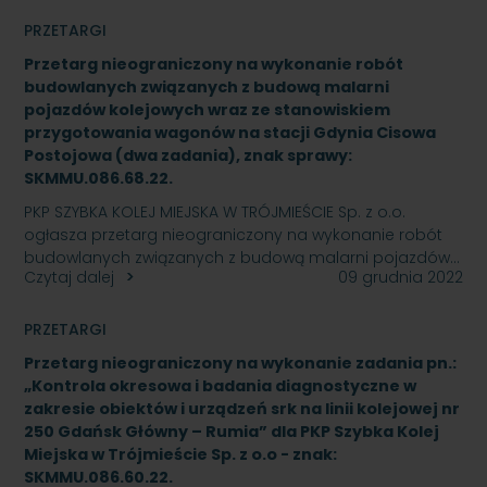
PRZETARGI
Przetarg nieograniczony na wykonanie robót
budowlanych związanych z budową malarni
pojazdów kolejowych wraz ze stanowiskiem
przygotowania wagonów na stacji Gdynia Cisowa
Postojowa (dwa zadania), znak sprawy:
SKMMU.086.68.22.
PKP SZYBKA KOLEJ MIEJSKA W TRÓJMIEŚCIE Sp. z o.o.
ogłasza przetarg nieograniczony na wykonanie robót
budowlanych związanych z budową malarni pojazdów…
Czytaj dalej
09 grudnia 2022
PRZETARGI
Przetarg nieograniczony na wykonanie zadania pn.:
„Kontrola okresowa i badania diagnostyczne w
zakresie obiektów i urządzeń srk na linii kolejowej nr
250 Gdańsk Główny – Rumia” dla PKP Szybka Kolej
Miejska w Trójmieście Sp. z o.o - znak:
SKMMU.086.60.22.