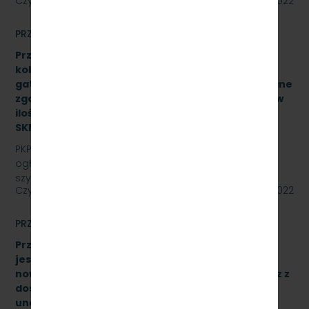
Czytaj dalej
12 września 2022
PRZETARGI
Przetarg nieograniczony na zakup i dostawę szyn
kolejowych 49E1 o jednostkowej długości 30 mb,
gatunek stali R260, odmiana ”S”, klasa AX wykonane
zgodnie z normą PN-EN 13674-1 ILK3d – 518/03/07 w
ilości (37,043Ton) – 25 sztuk, znak:
SKMMU.086.54.22.
PKP SZYBKA KOLEJ MIEJSKA W TRÓJMIEŚCIE Sp. z o.o.
ogłasza przetarg nieograniczony na zakup i dostawę
szyn kolejowych 49E1 o jednostkowej długości 30…
Czytaj dalej
09 września 2022
PRZETARGI
Przetarg nieograniczony, którego przedmiotem
jest dostawa 10 wieloczłonowych fabrycznie
nowych elektrycznych zespołów trakcyjnych wraz z
dostawą sprzętu przeznaczonego do
unowocześnienia zaplecza utrzymania taboru