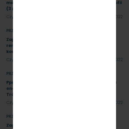
materiałów biurowych oraz materiałów do poligrafii
(3 zadania) znak sprawy: SKMMU.086.34.22
Czytaj dalej
23 czerwca 2022
PRZETARGI
Zapytanie ofertowe na wykonanie prac
remontowych polegających na wykonaniu Sali
konferencyjnej w systemie ALU.
Czytaj dalej
22 czerwca 2022
PRZETARGI
Pprzetarg nieograniczonego na usługi doradztwa
energetycznego dla PKP Szybka Kolej Miejska w
Trójmieście Sp. z o.o. - znak: SKMMU.086.20.22
Czytaj dalej
15 czerwca 2022
PRZETARGI
Zapytanie ofertowe na wykonanie prac