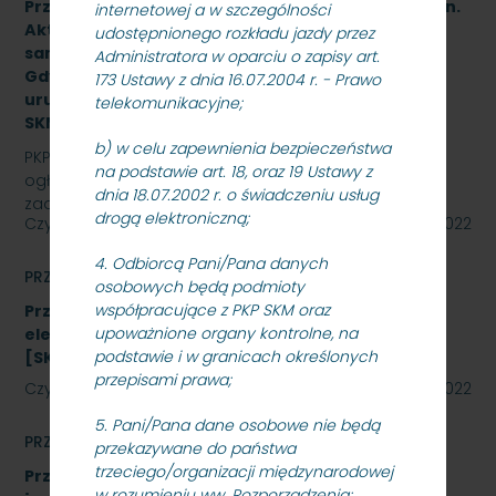
Przetarg nieograniczony na wykonanie zadania pn.
internetowej a w szczególności
Aktualizacja dokumentacji projektowej i budowa
udostępnionego rozkładu jazdy przez
samoczynnej blokady liniowej na odcinku Sopot –
Administratora w oparciu o zapisy art.
Gdynia Orłowo wraz z wdrożeniem, rozruchem i
173 Ustawy z dnia 16.07.2004 r. - Prawo
uruchomieniem urządzeń i systemów -
telekomunikacyjne;
SKMMU.086.38.22.
b) w celu zapewnienia bezpieczeństwa
PKP SZYBKA KOLEJ MIEJSKA W TRÓJMIEŚCIE Sp. z o.o.
na podstawie art. 18, oraz 19 Ustawy z
ogłasza przetarg nieograniczony na wykonanie
dnia 18.07.2002 r. o świadczeniu usług
zadania pn. Aktualizacja dokumentacji projektowej i…
drogą elektroniczną;
Czytaj dalej
08 listopada 2022
4. Odbiorcą Pani/Pana danych
PRZETARGI
osobowych będą podmioty
współpracujące z PKP SKM oraz
Przetarg nieograniczony na zakup energii
upoważnione organy kontrolne, na
elektrycznej nietrakcyjnej na rok 2023
podstawie i w granicach określonych
[SKMMU.086.59.22]
przepisami prawa;
Czytaj dalej
27 października 2022
5. Pani/Pana dane osobowe nie będą
PRZETARGI
przekazywane do państwa
trzeciego/organizacji międzynarodowej
Przetarg nieograniczony, którego przedmiotem
w rozumieniu ww. Rozporządzenia;