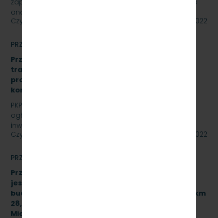
zaprasza do złożenia oferty cenowej na opracowanie
analizy formalno-prawnej wraz z koncepcją…
Czytaj dalej
15 lipca 2022
PRZETARGI
Przetarg nieograniczony: „Modernizacja sieci
trakcyjnej – sporządzenie dokumentacji
projektowej oraz przebudowa istniejących
konstrukcji wsporczych, znak: SKMMU.086.30.22.
PKP SZYBKA KOLEJ MIEJSKA W TRÓJMIEŚCIE Sp. z o.o.
ogłasza przetarg nieograniczony dla zadania
inwestycyjnego na sieci trakcyjnej PKP Szybka Kolej…
Czytaj dalej
14 lipca 2022
PRZETARGI
Przetarg nieograniczony, którego przedmiotem
jest wykonanie robót budowlanych związanych z
budową przystanku służbowego w torze nr 502 w km
28,950 linii kolejowej nr 250 dla PKP Szybka Kolej
Miejska w Trójmieście Sp. z o.o. [sprawa: