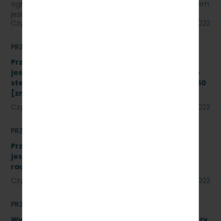
ogłasza przetarg nieograniczony, którego przedmiotem
jest „sukcesywna dostawa do siedziby odbiorcy…
Czytaj dalej
22 lipca 2022
PRZETARGI
Przetarg nieograniczony, którego przedmiotem
jest modernizacja i rozbudowa systemu zdalnego
sterowania radiołącznością na linii kolejowej nr 250
[znak: SKMMU.086.43.22]
Czytaj dalej
19 lipca 2022
PRZETARGI
Przetarg nieograniczony, którego przedmiotem
jest wykonanie modernizacji istniejących
radiotelefonów [znak: SKMMU.086.41.22]
Czytaj dalej
18 lipca 2022
PRZETARGI
Wykonanie naprawy podzespołów, obejmujące trzy