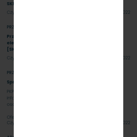
SKMMU.086.26.22
Czytaj dalej
02 września 2022
PRZETARGI
Przetarg nieograniczony na zakup energii
elektrycznej nietrakcyjnej na rok 2023
[SKMMU.086.48.22]
Czytaj dalej
02 września 2022
PRZETARGI
Sprzedaż auta osobowego Skoda SuperB
PKP SZYBKA KOLEJ MIEJSKA W TRÓJMIEŚCIE SP. Z O.O.
informuje, że wystawia na sprzedaż samochód
osobowy Skoda SuperB.
Oferty należy składać do dnia…
Czytaj dalej
01 września 2022