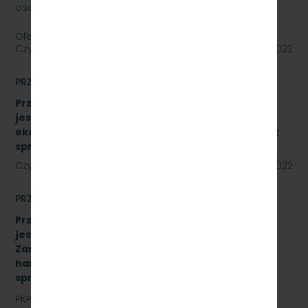
osobowy Skoda Superb.
Oferty należy składać do dnia…
Czytaj dalej
27 lipca 2022
PRZETARGI
Przetarg nieograniczony, którego przedmiotem
jest sukcesywna dostawa materiałów
eksploatacyjnych do urządzeń drukujących. Znak
sprawy: SKMMU.086.34A.22
Czytaj dalej
22 lipca 2022
PRZETARGI
Przetarg nieograniczony, którego przedmiotem
jest „sukcesywna dostawa do siedziby
Zamawiającego – 9.525 szt. żeliwnych wstawek
hamulcowych z dylatacjami typu DO-B-380, znak
sprawy: SKMMU.086.42.22
PKP SZYBKA KOLEJ MIEJSKA W TRÓJMIEŚCIE Sp. z o.o.