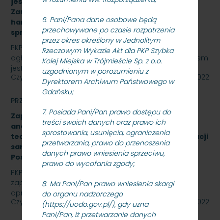
jest „sukcesywna dostawa do siedziby
Zamawiającego – 9.525 szt. żeliwnych wstawek
6. Pani/Pana dane osobowe będą
hamulcowych z dylatacjami typu DO-B-380, znak
przechowywane po czasie rozpatrzenia
sprawy: SKMMU.086.57.22
przez okres określony w Jednolitym
PKP SZYBKA KOLEJ MIEJSKA W TRÓJMIEŚCIE Sp. z o.o.
Rzeczowym Wykazie Akt dla PKP Szybka
ogłasza przetarg nieograniczony, którego przedmiotem
Kolej Miejska w Trójmieście Sp. z o.o.
jest „sukcesywna dostawa do siedziby odbiorcy…
uzgodnionym w porozumieniu z
Czytaj dalej
26 października 2022
Dyrektorem Archiwum Państwowego w
Gdańsku;
PRZETARGI
7. Posiada Pani/Pan prawo dostępu do
Zapytanie ofertowe na wykonanie opracowania
treści swoich danych oraz prawo ich
analizy formalno-prawnej wraz z koncepcją
sprostowania, usunięcia, ograniczenia
techniczną na rozbudowę i modernizację kanalizacji
przetwarzania, prawo do przenoszenia
sanitarnej obiektu A-13 na stacji Gdynia Cisowa
danych prawo wniesienia sprzeciwu,
Postojowa.
prawo do wycofania zgody;
PKP Szybka Kolej Miejska w Trójmieście Sp. z o.o.
zaprasza do złożenia oferty cenowej na wykonanie
8. Ma Pani/Pan prawo wniesienia skargi
opracowania analizy formalno-prawnej wraz z…
do organu nadzorczego
Czytaj dalej
26 października 2022
(https://uodo.gov.pl/), gdy uzna
Pani/Pan, iż przetwarzanie danych