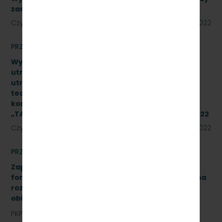
zadania. Numer referencyjny: SKMMU.086.39.22
Czytaj dalej
18 lipca 2022
PRZETARGI
Wykonanie naprawy czwartego poziomu
utrzymania (P4) wg dokumentacji systemu
utrzymania typu pojazdu oraz dokumentacji
techniczno–ruchowej producenta podzespołu 2
kompletów układów hamulcowych produkcji IPS
„TABOR” w Poznaniu. Znak sprawy: SKMMU.086.29.22
Czytaj dalej
15 lipca 2022
PRZETARGI
Zapytanie ofertowe na opracowanie analizy
formalno-prawnej wraz z koncepcją techniczną na
rozbudowę i modernizację kanalizacji sanitarnej
obiektu A-13 na stacji Gdynia Cisowa Postojowa.
PKP Szybka Kolej Miejska w Trójmieście Sp. z o.o.