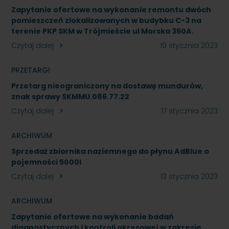
Zapytanie ofertowe na wykonanie remontu dwóch
pomieszczeń zlokalizowanych w budybku C-3 na
terenie PKP SKM w Trójmieście ul Morska 350A.
Czytaj dalej
19 stycznia 2023
PRZETARGI
Przetarg nieograniczony na dostawę mundurów,
znak sprawy SKMMU.086.77.22
Czytaj dalej
17 stycznia 2023
ARCHIWUM
Sprzedaż zbiornika naziemnego do płynu AdBlue o
pojemności 5000l
Czytaj dalej
13 stycznia 2023
ARCHIWUM
Zapytanie ofertowe na wykonanie badań
diagnostycznych i kontroli okresowej w zakresie