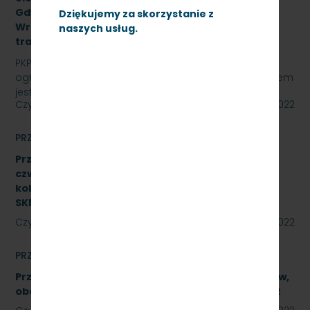
Gdynia Cisowa,Gdańsk Śródmieście,Gdańsk
Dziękujemy za skorzystanie z
Wrzeszcz, Kościerzyna z opcją rozszerzenia o
naszych usług.
trakcję spalinową, SKMMU.086.55.22
PKP SZYBKA KOLEJ MIEJSKA W TRÓJMIEŚCIE Sp. z o.o.
ogłasza przetarg nieograniczony, którego przedmiotem
jest świadczenie usług utrzymania czystości w…
Czytaj dalej
23 września 2022
PRZETARGI
Przetarg nieograniczony na wykonanie naprawy
czwartego poziomu utrzymania P4 pojazdów
kolejowych obejmujący dwa zadania.
SKMMU.086.46.22
Czytaj dalej
23 września 2022
PRZETARGI
Przetarg nieograniczony na naprawę podzespołów,
obejmującą trzy zadania. Znak SKMMU.086.39A.22