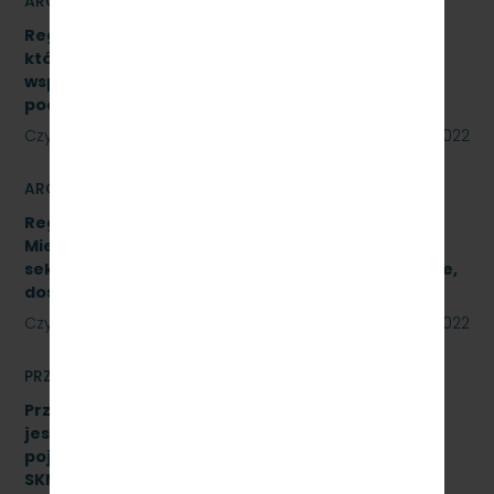
ARCHIWUM
Regulamin udzielania zamówień publicznych,
których wartość jest niższa niż 130 000 zł netto,
współfinansowanych z środków pomocowych,
pochodzących z Funduszy UE
Czytaj dalej
23 sierpnia 2022
ARCHIWUM
Regulamin Udzielania przez PKP Szybka Kolej
Miejska w Trójmieście Sp. z o.o. zamówień
sektorowych podprogowych na roboty budowlane,
dostawy i usługi
Czytaj dalej
23 sierpnia 2022
PRZETARGI
Przetarg nieograniczony, którego przedmiotem
jest wykonanie czynności naprawczych na
pojeździe kolejowym EN57-1758. Znak:
SKMMU.086.51.22