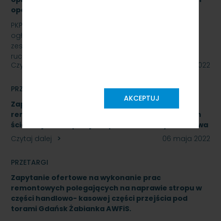
opcji - znak: SKMMU.086.16.22
PKP SZYBKA KOLEJ MIEJSKA W TRÓJMIEŚCIE Sp. z o.o.
ogłasza przetarg nieograniczony na wymianę
zestawów komputerowych urządzeń sterowania
ruchem…
Czytaj dalej
09 maja 2022
PRZETARGI
AKCEPTUJ
Zapytanie ofertowe na wykonanie prac
remontowych polegających na naprawie okładzin
ścian zejścia do przejścia pod torami Gdynia Cisowa
Czytaj dalej
06 maja 2022
PRZETARGI
Zapytanie ofertowe na wykonanie prac
remontowych polegających na naprawie stropu w
części handlowo- kasowej części przejścia pod
torami Gdańsk Żabianka AWFiS.