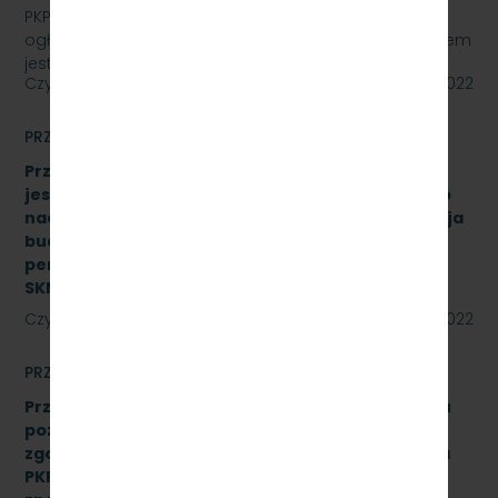
PKP SZYBKA KOLEJ MIEJSKA W TRÓJMIEŚCIE Sp. z o.o.
ogłasza przetarg nieograniczony, którego przedmiotem
jest „sukcesywna dostawa do siedziby…
Czytaj dalej
27 maja 2022
PRZETARGI
Przetarg nieograniczony, którego przedmiotem
jest świadczenie usługi pełnienia kompleksowego
nadzoru inwestorskiego dla zadania „Modernizacja
budynku Dworca Podmiejskiego w Gdyni oraz
peronu SKM na stacji Gdynia Główna” Znak:
SKMMU.086.27.22
Czytaj dalej
24 maja 2022
PRZETARGI
Przetarg nieograniczony na wykonanie przeglądu
poziomu utrzymania P4 drezyny DH.350.11 nr 16
zgodnie z Dokumentacją Systemu Utrzymania dla
PKP Szybka Kolej Miejska w Trójmieście Sp. z o.o.,