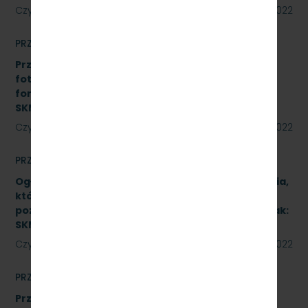
Czytaj dalej
18 sierpnia 2022
PRZETARGI
Przetarg nieograniczony na realizację instalacji
fotowoltaicznej o łącznej mocy do 50 kWp w
formule Zaprojektuj i wybuduj. Znak:
SKMMU.086.45.22
Czytaj dalej
12 sierpnia 2022
PRZETARGI
Ogłoszenie informacyjne dotyczące postępowania,
którego przedmiotem jest wykonanie naprawy
poziomu P4 pojazdów kolejowych (2 zadania). Znak:
SKMMU.086.46.22.
Czytaj dalej
12 sierpnia 2022
PRZETARGI
Przetarg nieograniczony, którego przedmiotem