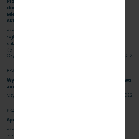
Przetarg nieograniczony na zakup i sukcesywne
dostawy olejów i smarów dla PKP Szybka Kolej
Miejska w Trójmieście Sp. z o.o., znak:
SKMMU.086.44.22.
PKP SZYBKA KOLEJ MIEJSKA W TRÓJMIEŚCIE Sp. z o.o.
ogłasza przetarg nieograniczony na zakup i
sukcesywne dostawy olejów i smarów dla PKP Szybka
Kolej…
Czytaj dalej
29 lipca 2022
PRZETARGI
Wykonanie naprawy podzespołów, obejmujące dwa
zadania. Numer referencyjny: SKMMU.086.40.22
Czytaj dalej
28 lipca 2022
PRZETARGI
Sprzedaż auta osobowego Skoda Superb
PKP SZYBKA KOLEJ MIEJSKA W TRÓJMIEŚCIE SP. Z O.O.
informuje, że wystawia na sprzedaż samochód