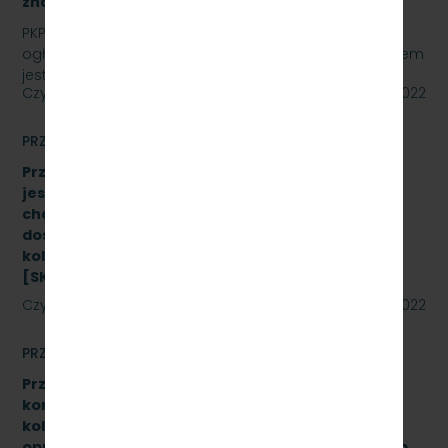
znak sprawy: SKMMU.086.24.22
PKP SZYBKA KOLEJ MIEJSKA W TRÓJMIEŚCIE Sp. z o.o.
ogłasza przetarg nieograniczony, którego przedmiotem
jest wykonanie przeglądu poziomu utrzymania P4…
Czytaj dalej
20 maja 2022
PRZETARGI
Przetarg nieograniczony, którego przedmiotem
jest Dostawę stanowiska do badania
charakterystyk zderzaków kolejowych oraz
dostawę fabrycznie nowych sprężarek do taboru
kolejowego- 10 szt. (dwa zadania)
[SKMMU.086.23.22]
Czytaj dalej
19 maja 2022
PRZETARGI
Przetarg nieograniczony na wymianę zestawów
komputerowych urządzeń sterowania ruchem
kolejowym wraz z dokonaniem konfiguracji
oprogramowania systemu ILTOR-2 wraz z prawem