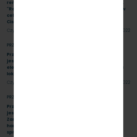
remontowych w oparciu o Projekt Wykonawcy pn.
"Remont pomieszczeń magazynu w budynku A-1 w
celu adaptacji na biuro na terenie SKM Gdynia
Cisowa Postojowa".
Czytaj dalej
09 czerwca 2022
PRZETARGI
Przetarg nieograniczony, którego przedmiotem
jest sprzedaż podróżnym biletów kartkowych i z
elektronicznych kas fiskalnych typu POS- w pięciu
lokalizacjach [SKMMU.086.33.22]
Czytaj dalej
31 maja 2022
PRZETARGI
Przetarg nieograniczony, którego przedmiotem
jest „sukcesywna dostawa do siedziby
Zamawiającego – 9.525 szt. żeliwnych wstawek
hamulcowych z dylatacjami typu DO-B-380, znak
sprawy: SKMMU.086.32.22