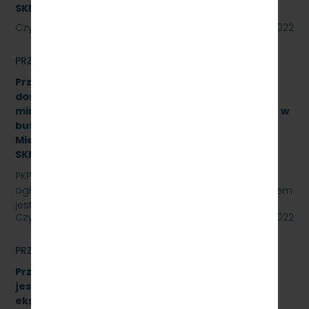
SKMMU.086.37.22]
Czytaj dalej
11 lipca 2022
PRZETARGI
Przetarg nieograniczony na zakup i sukcesywne
dostawy naturalnej wody pitnej (źródlanej lub
mineralnej – nisko lub średnio zmineralizowanej), w
butelkach bezzwrotnych dla PKP Szybka Kolej
Miejska w Trójmieście Sp. z o.o., znak sprawy:
SKMMU.086.21.22
PKP SZYBKA KOLEJ MIEJSKA W TRÓJMIEŚCIE Sp. z o.o.
ogłasza przetarg nieograniczony, którego przedmiotem
jest zakup i sukcesywne dostawy naturalnej wody…
Czytaj dalej
29 czerwca 2022
PRZETARGI
Przetarg nieograniczony, którego przedmiotem
jest sukcesywna dostawa materiałów
eksploatacyjnych do urządzeń drukujących,