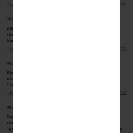
Czytaj dalej
23 czerwca 2022
PRZETARGI
Zapytanie ofertowe na wykonanie prac
remontowych polegających na wykonaniu Sali
konferencyjnej w systemie ALU.
Czytaj dalej
22 czerwca 2022
PRZETARGI
Pprzetarg nieograniczonego na usługi doradztwa
energetycznego dla PKP Szybka Kolej Miejska w
Trójmieście Sp. z o.o. - znak: SKMMU.086.20.22
Czytaj dalej
15 czerwca 2022
PRZETARGI
Zapytanie ofertowe na wykonanie prac
remontowych w oparciu o Projekt Wykonawcy pn.
"Remont pomieszczeń magazynu w budynku A-1 w