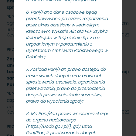
hamulcowych z dylatacjami typu DO-B-380, znak
sprawy: SKMMU.086.57.22
6. Pani/Pana dane osobowe będą
PKP SZYBKA KOLEJ MIEJSKA W TRÓJMIEŚCIE Sp. z o.o.
przechowywane po czasie rozpatrzenia
ogłasza przetarg nieograniczony, którego przedmiotem
przez okres określony w Jednolitym
jest „sukcesywna dostawa do siedziby odbiorcy…
Rzeczowym Wykazie Akt dla PKP Szybka
Czytaj dalej
26 października 2022
Kolej Miejska w Trójmieście Sp. z o.o.
uzgodnionym w porozumieniu z
PRZETARGI
Dyrektorem Archiwum Państwowego w
Gdańsku;
Zapytanie ofertowe na wykonanie opracowania
analizy formalno-prawnej wraz z koncepcją
7. Posiada Pani/Pan prawo dostępu do
techniczną na rozbudowę i modernizację kanalizacji
treści swoich danych oraz prawo ich
sanitarnej obiektu A-13 na stacji Gdynia Cisowa
sprostowania, usunięcia, ograniczenia
Postojowa.
przetwarzania, prawo do przenoszenia
PKP Szybka Kolej Miejska w Trójmieście Sp. z o.o.
danych prawo wniesienia sprzeciwu,
zaprasza do złożenia oferty cenowej na wykonanie
prawo do wycofania zgody;
opracowania analizy formalno-prawnej wraz z…
Czytaj dalej
26 października 2022
8. Ma Pani/Pan prawo wniesienia skargi
do organu nadzorczego
(https://uodo.gov.pl/), gdy uzna
PRZETARGI
Pani/Pan, iż przetwarzanie danych
Sprzedaż auta osobowego Skoda SuperB