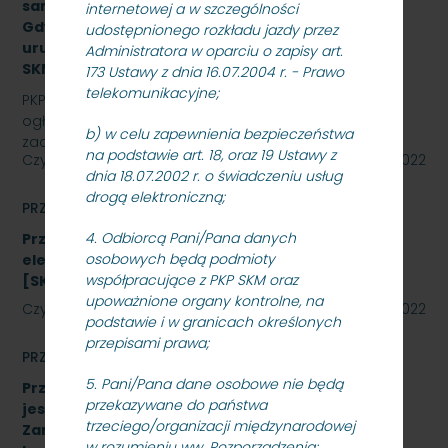
samoczynnej blokady liniowej na odcinku Sopot –
internetowej a w szczególności
Gdynia Orłowo wraz z wdrożeniem, rozruchem i
udostępnionego rozkładu jazdy przez
uruchomieniem urządzeń i systemów -
Administratora w oparciu o zapisy art.
SKMMU.086.38.22.
173 Ustawy z dnia 16.07.2004 r. - Prawo
telekomunikacyjne;
PKP SZYBKA KOLEJ MIEJSKA W TRÓJMIEŚCIE Sp. z o.o.
ogłasza przetarg nieograniczony na wykonanie
b) w celu zapewnienia bezpieczeństwa
zadania pn. Aktualizacja dokumentacji projektowej i…
na podstawie art. 18, oraz 19 Ustawy z
Czytaj dalej
08 listopada 2022
dnia 18.07.2002 r. o świadczeniu usług
drogą elektroniczną;
PRZETARGI
4. Odbiorcą Pani/Pana danych
Przetarg nieograniczony na zakup energii
osobowych będą podmioty
elektrycznej nietrakcyjnej na rok 2023
współpracujące z PKP SKM oraz
[SKMMU.086.59.22]
upoważnione organy kontrolne, na
Czytaj dalej
27 października 2022
podstawie i w granicach określonych
przepisami prawa;
PRZETARGI
5. Pani/Pana dane osobowe nie będą
Przetarg nieograniczony, którego przedmiotem
przekazywane do państwa
jest „sukcesywna dostawa do siedziby
trzeciego/organizacji międzynarodowej
Zamawiającego – 9.525 szt. żeliwnych wstawek
w rozumieniu ww. Rozporządzenia;