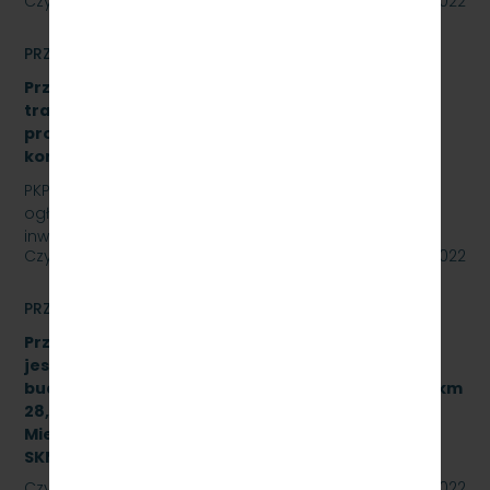
Czytaj dalej
15 lipca 2022
PRZETARGI
Przetarg nieograniczony: „Modernizacja sieci
trakcyjnej – sporządzenie dokumentacji
projektowej oraz przebudowa istniejących
konstrukcji wsporczych, znak: SKMMU.086.30.22.
PKP SZYBKA KOLEJ MIEJSKA W TRÓJMIEŚCIE Sp. z o.o.
ogłasza przetarg nieograniczony dla zadania
inwestycyjnego na sieci trakcyjnej PKP Szybka Kolej…
Czytaj dalej
14 lipca 2022
PRZETARGI
Przetarg nieograniczony, którego przedmiotem
jest wykonanie robót budowlanych związanych z
budową przystanku służbowego w torze nr 502 w km
28,950 linii kolejowej nr 250 dla PKP Szybka Kolej
Miejska w Trójmieście Sp. z o.o. [sprawa:
SKMMU.086.37.22]
Czytaj dalej
11 lipca 2022