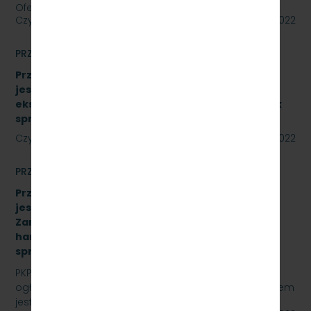
Oferty należy składać do dnia…
Czytaj dalej
27 lipca 2022
PRZETARGI
Przetarg nieograniczony, którego przedmiotem
jest sukcesywna dostawa materiałów
eksploatacyjnych do urządzeń drukujących. Znak
sprawy: SKMMU.086.34A.22
Czytaj dalej
22 lipca 2022
PRZETARGI
Przetarg nieograniczony, którego przedmiotem
jest „sukcesywna dostawa do siedziby
Zamawiającego – 9.525 szt. żeliwnych wstawek
hamulcowych z dylatacjami typu DO-B-380, znak
sprawy: SKMMU.086.42.22
PKP SZYBKA KOLEJ MIEJSKA W TRÓJMIEŚCIE Sp. z o.o.
ogłasza przetarg nieograniczony, którego przedmiotem
jest „sukcesywna dostawa do siedziby odbiorcy…