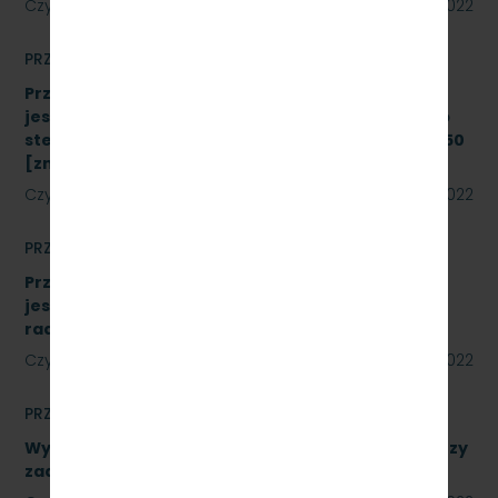
Czytaj dalej
22 lipca 2022
PRZETARGI
Przetarg nieograniczony, którego przedmiotem
jest modernizacja i rozbudowa systemu zdalnego
sterowania radiołącznością na linii kolejowej nr 250
[znak: SKMMU.086.43.22]
Czytaj dalej
19 lipca 2022
PRZETARGI
Przetarg nieograniczony, którego przedmiotem
jest wykonanie modernizacji istniejących
radiotelefonów [znak: SKMMU.086.41.22]
Czytaj dalej
18 lipca 2022
PRZETARGI
Wykonanie naprawy podzespołów, obejmujące trzy
zadania. Numer referencyjny: SKMMU.086.39.22