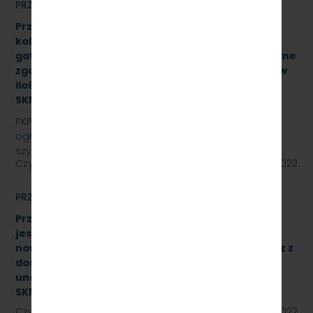
PRZETARGI
Przetarg nieograniczony na zakup i dostawę szyn
kolejowych 49E1 o jednostkowej długości 30 mb,
gatunek stali R260, odmiana ”S”, klasa AX wykonane
zgodnie z normą PN-EN 13674-1 ILK3d – 518/03/07 w
ilości (37,043Ton) – 25 sztuk, znak:
SKMMU.086.54.22.
PKP SZYBKA KOLEJ MIEJSKA W TRÓJMIEŚCIE Sp. z o.o.
ogłasza przetarg nieograniczony na zakup i dostawę
szyn kolejowych 49E1 o jednostkowej długości 30…
Czytaj dalej
09 września 2022
PRZETARGI
Przetarg nieograniczony, którego przedmiotem
jest dostawa 10 wieloczłonowych fabrycznie
nowych elektrycznych zespołów trakcyjnych wraz z
dostawą sprzętu przeznaczonego do
unowocześnienia zaplecza utrzymania taboru
SKMMU.086.26.22
Czytaj dalej
02 września 2022