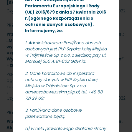
[SKMMU.086.64.22]
Parlamentu Europejskiego i Rady
Czytaj dalej
23 listopada 2022
(UE) 2016/679 z dnia 27 kwietnia 2016
r.(ogólnego Rozporządzenia o
ochronie danych osobowych).
PRZETARGI
Informujemy, że:
Przetarg nieograniczony na wykonanie zadania pn.:
„Modernizacja dźwigów osobowych wraz z
1. Administratorem Pani/Pana danych
wykonaniem dokumentacji technicznej oraz
osobowych jest PKP Szybka Kolej Miejska
uzgodnieniami TDT na peronach PKP SKM Sopot
w Trójmieście Sp. z o.o. z siedzibą przy ul.
Wyścigi i Gdańsk Oliwa polegająca na ich wymianie”
Morskiej 350 A, 81-002 Gdynia;
- znak: SKMMU.086.65.22.
2. Dane kontaktowe do Inspektora
PKP SZYBKA KOLEJ MIEJSKA W TRÓJMIEŚCIE Sp. z o.o.
ochrony danych w PKP Szybka Kolej
ogłasza przetarg nieograniczony na wykonanie
Miejska w Trójmieście Sp. z o.o.
zadania pn.: „Modernizacja dźwigów osobowych wraz
daneosobowe@skm.pkp.pl, tel. +48 58
z…
Czytaj dalej
21 listopada 2022
721 29 69;
3. Pani/Pana dane osobowe
PRZETARGI
przetwarzane będą:
Przetarg nieograniczony na wykonanie zadania pn.
Aktualizacja dokumentacji projektowej i budowa
a) w celu prawidłowego działania strony