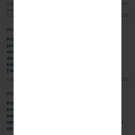
ogłasza przetarg nieograniczony, którego przedmiotem
jest wykonanie przeglądu poziomu utrzymania P4…
Czytaj dalej
20 maja 2022
PRZETARGI
Przetarg nieograniczony, którego przedmiotem
jest Dostawę stanowiska do badania
charakterystyk zderzaków kolejowych oraz
dostawę fabrycznie nowych sprężarek do taboru
kolejowego- 10 szt. (dwa zadania)
[SKMMU.086.23.22]
Czytaj dalej
19 maja 2022
PRZETARGI
Przetarg nieograniczony na wymianę zestawów
komputerowych urządzeń sterowania ruchem
kolejowym wraz z dokonaniem konfiguracji
oprogramowania systemu ILTOR-2 wraz z prawem
opcji - znak: SKMMU.086.16.22