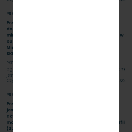
PRZETARGI
Przetarg nieograniczony na zakup i sukcesywne
dostawy naturalnej wody pitnej (źródlanej lub
mineralnej – nisko lub średnio zmineralizowanej), w
butelkach bezzwrotnych dla PKP Szybka Kolej
Miejska w Trójmieście Sp. z o.o., znak sprawy:
SKMMU.086.21.22
PKP SZYBKA KOLEJ MIEJSKA W TRÓJMIEŚCIE Sp. z o.o.
ogłasza przetarg nieograniczony, którego przedmiotem
jest zakup i sukcesywne dostawy naturalnej wody…
Czytaj dalej
29 czerwca 2022
PRZETARGI
Przetarg nieograniczony, którego przedmiotem
jest sukcesywna dostawa materiałów
eksploatacyjnych do urządzeń drukujących,
materiałów biurowych oraz materiałów do poligrafii
(3 zadania) znak sprawy: SKMMU.086.34.22