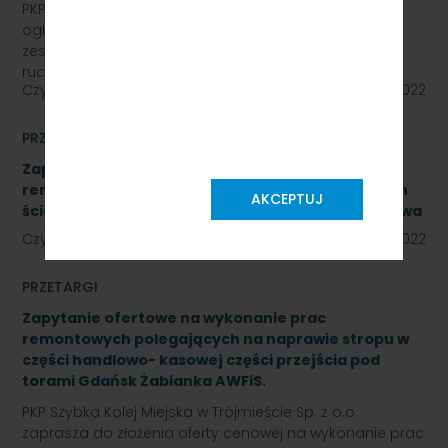
PKP SZYBKA KOLEJ MIEJSKA W TRÓJMIEŚCIE Sp. z o.o.
ogłasza przetarg nieograniczony na wymianę
zestawów komputerowych urządzeń sterowania
ruchem…
Czytaj dalej
09 maja 2022
PRZETARGI
Zapytanie ofertowe na wykonanie prac
remontowych polegających na naprawie okładzin
AKCEPTUJ
ścian zejścia do przejścia pod torami Gdynia Cisowa
Czytaj dalej
06 maja 2022
PRZETARGI
Zapytanie ofertowe na wykonanie prac
remontowych polegających na naprawie stropu w
części handlowo- kasowej części przejścia pod
torami Gdańsk Żabianka AWFiS.
PKP Szybka Kolej Miejska w Trójmieście Sp. z o.o.
zaprasza do złożenia oferty cenowej na wykonanie prac