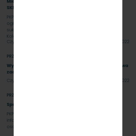
Miejska w Trójmieście Sp. z o.o., znak:
SKMMU.086.44.22.
PKP SZYBKA KOLEJ MIEJSKA W TRÓJMIEŚCIE Sp. z o.o.
ogłasza przetarg nieograniczony na zakup i
sukcesywne dostawy olejów i smarów dla PKP Szybka
Kolej…
Czytaj dalej
29 lipca 2022
PRZETARGI
Wykonanie naprawy podzespołów, obejmujące dwa
zadania. Numer referencyjny: SKMMU.086.40.22
Czytaj dalej
28 lipca 2022
PRZETARGI
Sprzedaż auta osobowego Skoda Superb
PKP SZYBKA KOLEJ MIEJSKA W TRÓJMIEŚCIE SP. Z O.O.
informuje, że wystawia na sprzedaż samochód
osobowy Skoda Superb.