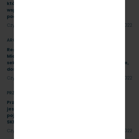
których wartość jest niższa niż 130 000 zł netto,
współfinansowanych z środków pomocowych,
pochodzących z Funduszy UE
Czytaj dalej
23 sierpnia 2022
ARCHIWUM
Regulamin Udzielania przez PKP Szybka Kolej
Miejska w Trójmieście Sp. z o.o. zamówień
sektorowych podprogowych na roboty budowlane,
dostawy i usługi
Czytaj dalej
23 sierpnia 2022
PRZETARGI
Przetarg nieograniczony, którego przedmiotem
jest wykonanie czynności naprawczych na
pojeździe kolejowym EN57-1758. Znak:
SKMMU.086.51.22
Czytaj dalej
18 sierpnia 2022