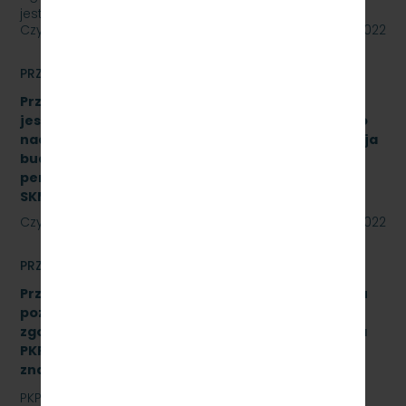
jest „sukcesywna dostawa do siedziby…
Czytaj dalej
27 maja 2022
PRZETARGI
Przetarg nieograniczony, którego przedmiotem
jest świadczenie usługi pełnienia kompleksowego
nadzoru inwestorskiego dla zadania „Modernizacja
budynku Dworca Podmiejskiego w Gdyni oraz
peronu SKM na stacji Gdynia Główna” Znak:
SKMMU.086.27.22
Czytaj dalej
24 maja 2022
PRZETARGI
Przetarg nieograniczony na wykonanie przeglądu
poziomu utrzymania P4 drezyny DH.350.11 nr 16
zgodnie z Dokumentacją Systemu Utrzymania dla
PKP Szybka Kolej Miejska w Trójmieście Sp. z o.o.,
znak sprawy: SKMMU.086.24.22
PKP SZYBKA KOLEJ MIEJSKA W TRÓJMIEŚCIE Sp. z o.o.