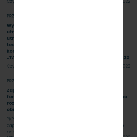
Czytaj dalej
18 lipca 2022
PRZETARGI
Wykonanie naprawy czwartego poziomu
utrzymania (P4) wg dokumentacji systemu
utrzymania typu pojazdu oraz dokumentacji
techniczno–ruchowej producenta podzespołu 2
kompletów układów hamulcowych produkcji IPS
„TABOR” w Poznaniu. Znak sprawy: SKMMU.086.29.22
Czytaj dalej
15 lipca 2022
PRZETARGI
Zapytanie ofertowe na opracowanie analizy
formalno-prawnej wraz z koncepcją techniczną na
rozbudowę i modernizację kanalizacji sanitarnej
obiektu A-13 na stacji Gdynia Cisowa Postojowa.
PKP Szybka Kolej Miejska w Trójmieście Sp. z o.o.
zaprasza do złożenia oferty cenowej na opracowanie
analizy formalno-prawnej wraz z koncepcją…