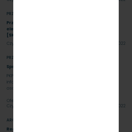
PRZETARGI
Przetarg nieograniczony na zakup energii
elektrycznej nietrakcyjnej na rok 2023
[SKMMU.086.48.22]
Czytaj dalej
02 września 2022
PRZETARGI
Sprzedaż auta osobowego Skoda SuperB
PKP SZYBKA KOLEJ MIEJSKA W TRÓJMIEŚCIE SP. Z O.O.
informuje, że wystawia na sprzedaż samochód
osobowy Skoda SuperB.
Oferty należy składać do dnia…
Czytaj dalej
01 września 2022
ARCHIWUM
Regulamin udzielania zamówień publicznych,