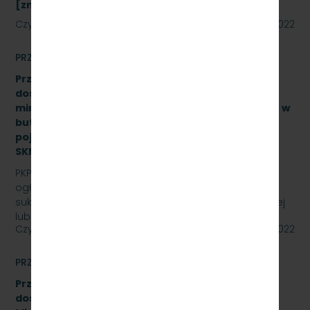
[znak: SKMMU.086.43a.22]
Czytaj dalej
08 sierpnia 2022
PRZETARGI
Przetarg nieograniczony na zakup i sukcesywne
dostawy naturalnej wody pitnej (źródlanej lub
mineralnej – nisko lub średnio zmineralizowanej), w
butelkach bezzwrotnych, plastikowych, o
pojemności 0,5 l., 1,5 l. – gazowanej i niega., znak:
SKMMU.086.47.22.
PKP SZYBKA KOLEJ MIEJSKA W TRÓJMIEŚCIE Sp. z o.o.
ogłasza przetarg nieograniczony na zakup i
sukcesywne dostawy naturalnej wody pitnej (źródlanej
lub…
Czytaj dalej
29 lipca 2022
PRZETARGI
Przetarg nieograniczony na zakup i sukcesywne
dostawy olejów i smarów dla PKP Szybka Kolej