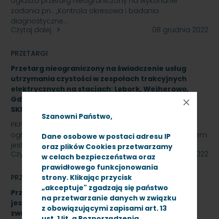
ogłasza przetarg nieograniczony na wykonanie
zadania pn.: „Kontrola okresowa i badania
diagnostyczne…
Czytaj dalej
08 grudnia 2022
PRZETARGI
Przetarg nieograniczony na świadczenie usług
utrzymania czystości w zespołach trakcyjnych
elektrycznych na stacjach: Lębork, Wejherowo,
Gdynia Cisowa, Gdańsk Śródmieście,
×
SKMMU.086.55a.22
Szanowni Państwo,
PKP SZYBKA KOLEJ MIEJSKA W TRÓJMIEŚCIE Sp. z o.o.
ogłasza przetarg nieograniczony, którego przedmiotem
Dane osobowe w postaci adresu IP
jest świadczenie usług utrzymania czystości w…
oraz plików Cookies przetwarzamy
Czytaj dalej
28 listopada 2022
w celach bezpieczeństwa oraz
prawidłowego funkcjonowania
PRZETARGI
strony. Klikając przycisk
„akceptuje" zgadzają się państwo
Przetarg nieograniczony, którego przedmiotem
na przetwarzanie danych w związku
jest naprawa główna elektrycznych napędów
z obowiązującymi zapisami art. 13
zwrotnicowych typu SIEMENS S700K.
ust. 1 lit. a Rozporządzenia