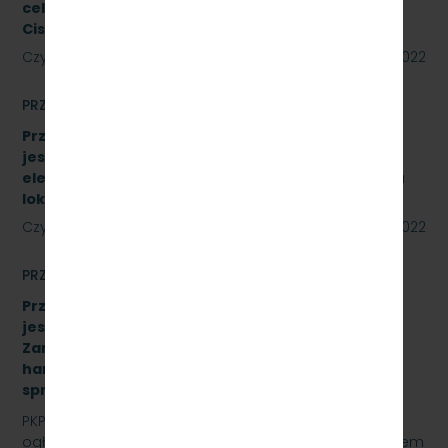
celu adaptacji na biuro na terenie SKM Gdynia
Cisowa Postojowa".
Czytaj dalej
09 czerwca 2022
PRZETARGI
Przetarg nieograniczony, którego przedmiotem
jest sprzedaż podróżnym biletów kartkowych i z
elektronicznych kas fiskalnych typu POS- w pięciu
lokalizacjach [SKMMU.086.33.22]
Czytaj dalej
31 maja 2022
PRZETARGI
Przetarg nieograniczony, którego przedmiotem
jest „sukcesywna dostawa do siedziby
Zamawiającego – 9.525 szt. żeliwnych wstawek
hamulcowych z dylatacjami typu DO-B-380, znak
sprawy: SKMMU.086.32.22
PKP SZYBKA KOLEJ MIEJSKA W TRÓJMIEŚCIE Sp. z o.o.
ogłasza przetarg nieograniczony, którego przedmiotem