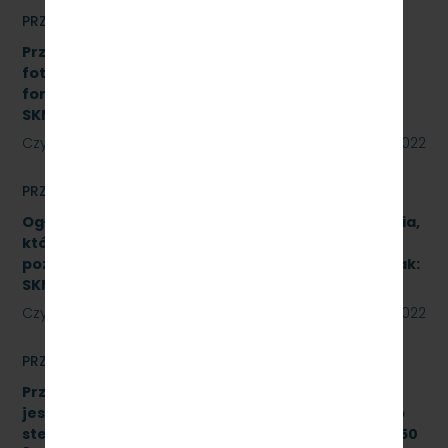
PRZETARGI
Przetarg nieograniczony na realizację instalacji
fotowoltaicznej o łącznej mocy do 50 kWp w
formule Zaprojektuj i wybuduj. Znak:
SKMMU.086.45.22
Czytaj dalej
12 sierpnia 2022
PRZETARGI
Ogłoszenie informacyjne dotyczące postępowania,
którego przedmiotem jest wykonanie naprawy
poziomu P4 pojazdów kolejowych (2 zadania). Znak:
SKMMU.086.46.22.
Czytaj dalej
12 sierpnia 2022
PRZETARGI
Przetarg nieograniczony, którego przedmiotem
jest modernizacja i rozbudowa systemu zdalnego
sterowania radiołącznością na linii kolejowej nr 250