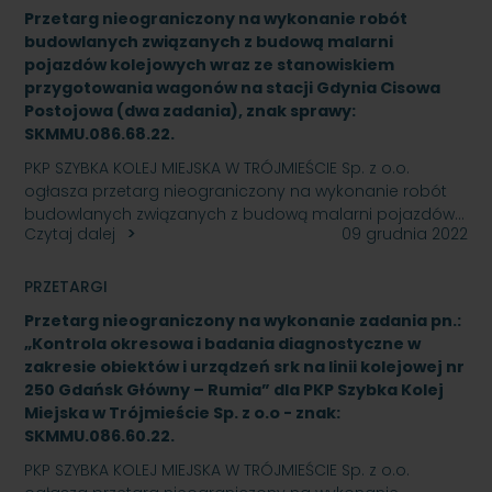
Przetarg nieograniczony na wykonanie robót
budowlanych związanych z budową malarni
pojazdów kolejowych wraz ze stanowiskiem
przygotowania wagonów na stacji Gdynia Cisowa
Postojowa (dwa zadania), znak sprawy:
SKMMU.086.68.22.
PKP SZYBKA KOLEJ MIEJSKA W TRÓJMIEŚCIE Sp. z o.o.
ogłasza przetarg nieograniczony na wykonanie robót
budowlanych związanych z budową malarni pojazdów…
Czytaj dalej
09 grudnia 2022
PRZETARGI
Przetarg nieograniczony na wykonanie zadania pn.:
„Kontrola okresowa i badania diagnostyczne w
zakresie obiektów i urządzeń srk na linii kolejowej nr
250 Gdańsk Główny – Rumia” dla PKP Szybka Kolej
Miejska w Trójmieście Sp. z o.o - znak:
SKMMU.086.60.22.
PKP SZYBKA KOLEJ MIEJSKA W TRÓJMIEŚCIE Sp. z o.o.