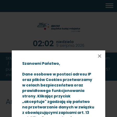
MENU
TREŚĆ
WYSZUKIWARKA
MAPA
DOSTĘPNOŚĆ
KONTAKT
DEKLARACJA
GŁÓWNE
STRONY
DOSTĘPNOŚCI
02:02
niedziela
9 sierpnia 2026
×
SKM TRÓJMIASTO
Ogłoszenia
Przetargi
Archiwum
Szanowni Państwo,
Dot. postępowania o udzielenie zamówienia
publicznego na modernizację taboru serii EW-58 i EN-57
Dane osobowe w postaci adresu IP
znak sprawy: SKMMS-ZP/N/36/10
oraz plików Cookies przetwarzamy
w celach bezpieczeństwa oraz
prawidłowego funkcjonowania
strony. Klikając przycisk
Archiwum
„akceptuje" zgadzają się państwo
na przetwarzanie danych w związku
z obowiązującymi zapisami art. 13