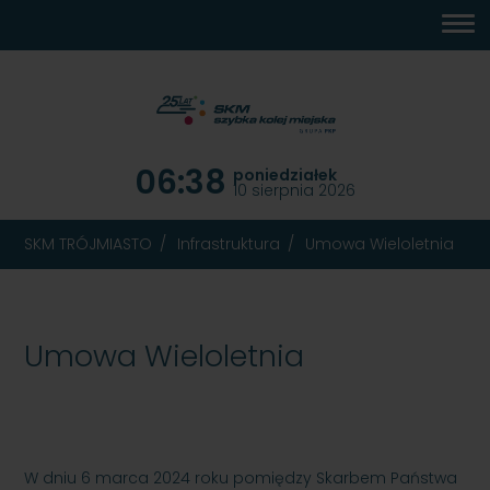
MENU
TREŚĆ
WYSZUKIWARKA
MAPA
DOSTĘPNOŚĆ
KONTAKT
DEKLARACJA
GŁÓWNE
STRONY
DOSTĘPNOŚCI
06:38
poniedziałek
10 sierpnia 2026
SKM TRÓJMIASTO
Infrastruktura
Umowa Wieloletnia
Umowa Wieloletnia
W dniu 6 marca 2024 roku pomiędzy Skarbem Państwa