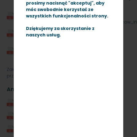
prosimy nacisnąć "akceptuj", aby
_wzor-sig-sig.pdf
móc swobodnie korzystać ze
Zalacznik_nr_16_-
wszystkich funkcjonalności strony.
_Rzadowy_program_wsparcia_zadan_zarzadcow_infr
Dziękujemy za skorzystanie z
Zalacznik_nr_17_-
naszych usług.
_Klauzula_informacyjna_Ministra-sig-sig.pdf
Zalacznik_nr_18_-
_Klauzula_informacyjna_Zarzadcy-sig-sig.pdf
Załączniki Nr 7 i 8 do umowy stanowią tajemnicę
przedsiębiorstwa
Aneks Nr 1 do umowy wieloletniej
Aneks_1.pdf
Zal._1_do_Aneksu_1_pelnomocnictwo.pdf
Zal._2_do_Aneksu_1_KRS.pdf