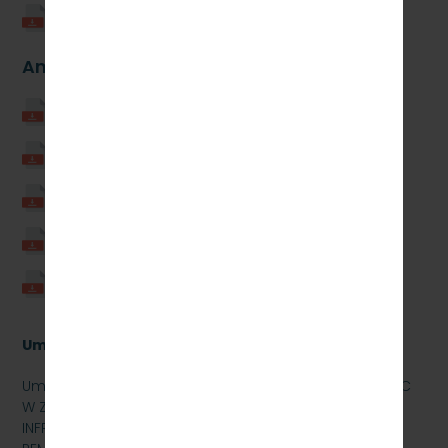
Zal._3_do_Aneksu_1_Plan_dofinansowania.pdf
Aneks Nr 2 do Umowy wieloletniej
aneks_nr_2.pdf
Zal._nr_1_do_Aneksu_2_-_pelnomocnictwo.pdf
Zal._nr_2_do_Aneksu_2_-_KRS.pdf
Zal._nr_3_do_aneksu_nr_2-_wskazniki.pdf
Zal._nr_4_do_ANeksu_nr_2_-
_Plan_dofinansowania.pdf
Umowa obowiązująca do 2023 roku
Umowa na realizację programu wieloletniego „POMOC
W ZAKRESIE FINANSOWANIA KOSZTÓW ZARZĄDZANIA
INFRASTRUKTURĄ KOLEJOWĄ, W TYM JEJ UTRZYMANIA I