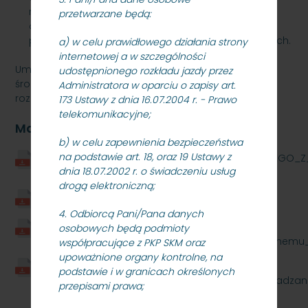
rejestru prac przeprowadzonych na sieci w ciągu
przetwarzane będą:
ostatnich 5 lat, z uwzględnieniem kosztów
prowadzonych prac oraz okresu zamknięć torowych.
a) w celu prawidłowego działania strony
internetowej a w szczególności
Umowa określa szczegółowe zasady finansowania
udostępnionego rozkładu jazdy przez
środkami publicznymi działalności zarządcy i ich
Administratora w oparciu o zapisy art.
rozliczania.
173 Ustawy z dnia 16.07.2004 r. - Prawo
telekomunikacyjne;
Materiały
b) w celu zapewnienia bezpieczeństwa
na podstawie art. 18, oraz 19 Ustawy z
UMOWA_NA_REALIZACJE_PROGRAMU_WIELOLETNIEGO_Z_
dnia 18.07.2002 r. o świadczeniu usług
sig-sig.pdf
drogą elektroniczną;
zal._1_pelnomocnictwo.pdf
4. Odbiorcą Pani/Pana danych
Zalacznik_nr_2_-
osobowych będą podmioty
_Informacja_odpowiadajaca_odpisowi_aktualnemu_
współpracujące z PKP SKM oraz
upoważnione organy kontrolne, na
Zalacznik_nr_3_-
podstawie i w granicach określonych
_Charakterystyka_infrastruktury_kolejowej_zarzadzan
przepisami prawa;
sig-sig.pdf