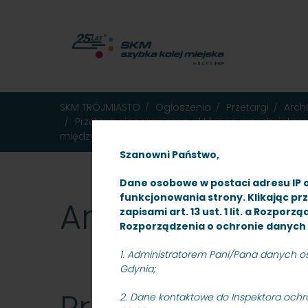
MENU
TREŚĆ
WYSZUKIWARKA
MAPA
DOSTĘPNOŚĆ
KONTAKT
DEKLARACJA
GŁÓWNE
STRONY
DOSTĘPNOŚCI
SKM TRÓJMIASTO
Ogłoszenia
Przetargi
Arch
Przetarg nieograniczony, którego przedmiote
międzytorza torów nr 501 i 502 w km 13.250 – 13.39
Szanowni Państwo,
Dane osobowe w postaci adresu IP 
funkcjonowania strony. Klikając pr
Archiwum
zapisami art. 13 ust. 1 lit. a Rozpo
Rozporządzenia o ochronie danych 
1. Administratorem Pani/Pana danych osob
Gdynia;
2. Dane kontaktowe do Inspektora ochro