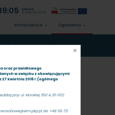
19:05
sobota
8 sierpnia 2026
Infrastruktura
Ogłoszenia
m międzytorza dla zadania pn. „Odwodnienie
×
wa oraz prawidłowego
 danych w związku z obowiązującymi
ia 27 kwietnia 2016 r.(ogólnego
dzibą przy ul. Morskiej 350 A, 81-002
aneosobowe@skm.pkp.pl, tel. +48 58 721