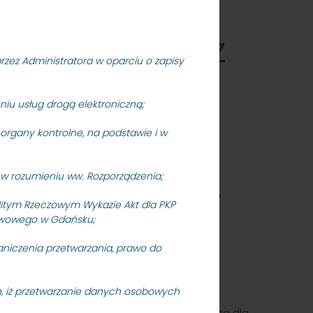
 przedmiotem
 związanych z
rzez Administratora w oparciu o zapisy
dania pn.
eniu usług drogą elektroniczną;
rgany kontrolne, na podstawie i w
 501 i 502 w
w rozumieniu ww. Rozporządzenia;
opot Kamienny
litym Rzeczowym Wykazie Akt dla PKP
stwowego w Gdańsku;
aniczenia przetwarzania, prawo do
an, iż przetwarzanie danych osobowych