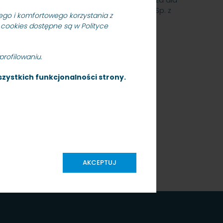
anych związanych z odwodnieniem międzytorza dla
dla PKP Szybka Kolej Miejska w Trójmieście Sp. z
go i komfortowego korzystania z
 cookies dostępne są w Polityce
rofilowaniu.
zystkich funkcjonalności strony.
AKCEPTUJ