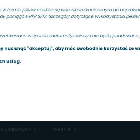
o. ogłasza przetarg nieograniczony na wykonanie prac budowl
i 502 w km 13.250 – 13.395” (przystanek Sopot Kamienny Potok) 
w formie plików cookies są warunkiem koniecznym do poprawne
zdy pociągów PKP SKM. Szczegóły dotyczące wykorzystania plików
przetwarzane w sposób zautomatyzowany i nie będą poddawane p
 nacisnąć "akceptuj", aby móc swobodnie korzystać ze ws
 MB
ch usług.
 KB
B
34 KB
dla podróżnych
Kontakt