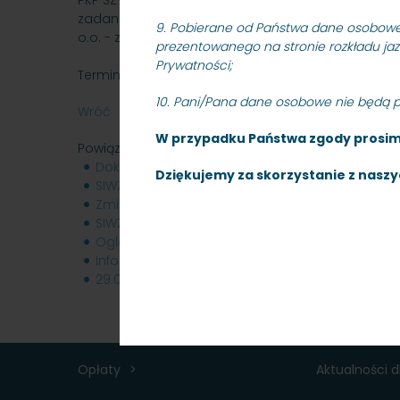
PKP SZYBKA KOLEJ MIEJSKA W TRÓJMIEŚCIE Sp. z o.
zadania pn. „Odwodnienie międzytorza torów nr 501 
9.
Pobierane od Państwa dane osobowe 
o.o. - znak: SKMMU.086.14.21.
prezentowanego na stronie rozkładu ja
Prywatności
;
Termin składania ofert: 23.06.2021 r. godz. 10:00.
10. Pani/Pana dane osobowe nie będą 
Wróć
W przypadku Państwa zgody prosimy
Powiązane pliki
Dokumentacja_przetargowa_10.05.2021_r..zip
21
Dziękujemy za skorzystanie z naszy
SIWZ_MODYFIKACJA_18.05.2021_r.-sig-sig.pdf
869
Zmiana_terminu_18.05.2021_r.-sig-sig.pdf
533 K
SIWZ_MODYFIKACJA_01.06.2021_r..pdf
676 KB
Ogloszenie_01.06.2021_r..pdf
341 KB
Informacja_z_otwarcia_ofert_23.06.2021_r..doc
29.06.2021-wybor__Sopot.pdf
163 KB
Opłaty
Aktualności 