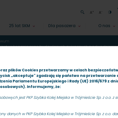
+
-
A
A
25 lat SKM
Dla pasażera
O nas
iwum
m jest wykonanie prac budowlanych związanych z odwodnienie
5” (przystanek Sopot Kamienny Potok) dla PKP Szybka Kolej Mie
oraz plików Cookies przetwarzamy w celach bezpieczeńst
zycisk „akceptuje" zgadzają się państwo na przetwarzanie
rządzenia Parlamentu Europejskiego i Rady (UE) 2016/679 z dn
osobowych). Informujemy, że:
owych jest PKP Szybka Kolej Miejska w Trójmieście Sp. z o.o. z sie
ny danych w PKP Szybka Kolej Miejska w Trójmieście Sp. z o.o. d