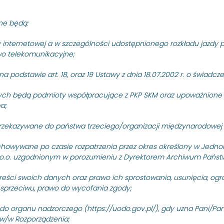
raniczony, którego
ne będą:
 prac budowlanych
y internetowej a w szczególności udostępnionego rozkładu jazdy p
rawo telekomunikacyjne;
międzytorza dla za
 podstawie art. 18, oraz 19 Ustawy z dnia 18.07.2002 r. o świadcz
ch będą podmioty współpracujące z PKP SKM oraz upoważnione o
iędzytorza torów nr
a;
rzekazywane do państwa trzeciego/organizacji międzynarodowej 
.395” (przystanek S
owywane po czasie rozpatrzenia przez okres określony w Jedno
. z o.o. uzgodnionym w porozumieniu z Dyrektorem Archiwum Pań
Szybka Kolej Mie
reści swoich danych oraz prawo ich sprostowania, usunięcia, ogr
sprzeciwu, prawo do wycofania zgody;
 do organu nadzorczego (https://uodo.gov.pl/), gdy uzna Pani/P
w/w Rozporządzenia;