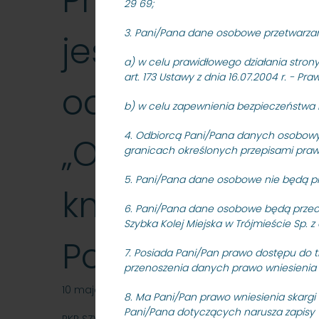
Przetarg nieog
29 69;
3. Pani/Pana dane osobowe przetwarza
jest wykonanie
a) w celu prawidłowego działania stron
art. 173 Ustawy z dnia 16.07.2004 r. - P
odwodnieniem 
b) w celu zapewnienia bezpieczeństwa na
4. Odbiorcą Pani/Pana danych osobowy
„Odwodnienie m
granicach określonych przepisami praw
5. Pani/Pana dane osobowe nie będą p
km 13.250 – 13
6. Pani/Pana dane osobowe będą przech
Szybka Kolej Miejska w Trójmieście Sp
Potok) dla PKP 
7. Posiada Pani/Pan prawo dostępu do t
przenoszenia danych prawo wniesienia 
10 maja 2021
8. Ma Pani/Pan prawo wniesienia skargi
Pani/Pana dotyczących narusza zapisy 