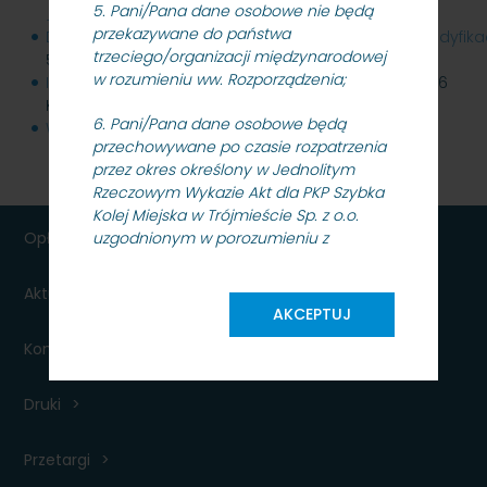
5. Pani/Pana dane osobowe nie będą
_27.09.2021_r..zip
190 KB
przekazywane do państwa
Dokumentacja_przetargowa_SKMMU.086.40.21_Modyfikacja
trzeciego/organizacji międzynarodowej
560 KB
w rozumieniu ww. Rozporządzenia;
Informacja_z_otwarcia_ofert_05.10.2021_rok.pdf
226
KB
6. Pani/Pana dane osobowe będą
Wynik_postepowania_21.10.2021_rok.pdf
60 KB
przechowywane po czasie rozpatrzenia
przez okres określony w Jednolitym
Rzeczowym Wykazie Akt dla PKP Szybka
Kolej Miejska w Trójmieście Sp. z o.o.
Opłaty
uzgodnionym w porozumieniu z
Dyrektorem Archiwum Państwowego w
Gdańsku;
Aktualności dla podróżnych
AKCEPTUJ
7. Posiada Pani/Pan prawo dostępu do
Kontakt
treści swoich danych oraz prawo ich
sprostowania, usunięcia, ograniczenia
przetwarzania, prawo do przenoszenia
Druki
danych prawo wniesienia sprzeciwu,
prawo do wycofania zgody;
Przetargi
8. Ma Pani/Pan prawo wniesienia skargi