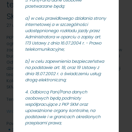
technicznej oraz uzg. TDT"
przetwarzane będą:
SKMMU.086.40.21
a) w celu prawidłowego działania strony
internetowej a w szczególności
27 września 2021
udostępnionego rozkładu jazdy przez
Administratora w oparciu o zapisy art.
PKP SZYBKA KOLEJ MIEJSKA W TRÓJMIEŚCIE Sp. z o.o.
173 Ustawy z dnia 16.07.2004 r. - Prawo
ogłasza przetarg nieograniczony na wykonania
telekomunikacyjne;
zadania pn: „Modernizacja windy nr 2 zamontowanej w
budynku warsztatowo-biurowym C3, klatka III na stacji
b) w celu zapewnienia bezpieczeństwa
Gdynia Cisowa Postojowa polegająca na wymianie
na podstawie art. 18, oraz 19 Ustawy z
dźwigu osobowego wraz z wykonaniem dokumentacji
dnia 18.07.2002 r. o świadczeniu usług
technicznej oraz uzgodnieniami TDT” dla PKP Szybka
drogą elektroniczną;
Kolej Miejska w Trójmieście Sp. z o. o., znak:
SKMMU.086.40.21.
4. Odbiorcą Pani/Pana danych
osobowych będą podmioty
Termin składania ofert: 05.10.2021 r. godz. 10:00.
współpracujące z PKP SKM oraz
upoważnione organy kontrolne, na
Wróć
podstawie i w granicach określonych
przepisami prawa;
Powiązane pliki
Dokumentacja_przetargowa_SKMMU.086.40.21_-