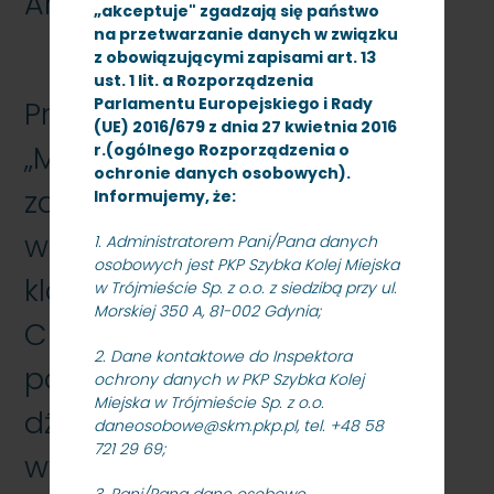
Archiwum
„akceptuje" zgadzają się państwo
na przetwarzanie danych w związku
z obowiązującymi zapisami art. 13
ust. 1 lit. a Rozporządzenia
Parlamentu Europejskiego i Rady
Przetarg nieograniczony
(UE) 2016/679 z dnia 27 kwietnia 2016
„Modernizacja windy nr 2
r.(ogólnego Rozporządzenia o
ochronie danych osobowych).
zamontowanej w budynku
Informujemy, że:
warsztatowo-biurowym C3,
1. Administratorem Pani/Pana danych
osobowych jest PKP Szybka Kolej Miejska
klatka III na stacji Gdynia
w Trójmieście Sp. z o.o. z siedzibą przy ul.
Morskiej 350 A, 81-002 Gdynia;
Cisowa Postojowa
2. Dane kontaktowe do Inspektora
polegająca na wymianie
ochrony danych w PKP Szybka Kolej
Miejska w Trójmieście Sp. z o.o.
dźwigu osobowego wraz z
daneosobowe@skm.pkp.pl, tel. +48 58
721 29 69;
wykonaniem dokumentacji
3. Pani/Pana dane osobowe