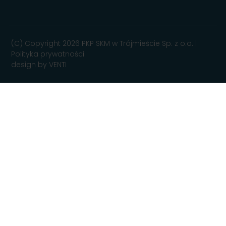
do organu nadzorczego
(https://uodo.gov.pl/), gdy uzna
Pani/Pan, iż przetwarzanie danych
osobowych Pani/Pana dotyczących
(C) Copyright 2026 PKP SKM w Trójmieście Sp. z o.o. |
narusza zapisy w/w Rozporządzenia;
Polityka prywatności
design by
VENTI
9.
Pobierane od Państwa dane osobowe
w formie plików cookies są warunkiem
koniecznym do poprawnego i
komfortowego korzystania z
prezentowanego na stronie rozkładu
jazdy pociągów PKP SKM. Szczegóły
dotyczące wykorzystania plików cookies
dostępne są w Polityce Prywatności
;
10. Pani/Pana dane osobowe nie będą
przetwarzane w sposób
zautomatyzowany i nie będą
poddawane profilowaniu.
W przypadku Państwa zgody