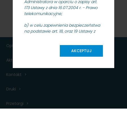
Administratora w oparciu o zapisy art.
173 Ustawy z dnia 16.07.2004 r. - Prawo
telekomunikacyjne;
b) w celu zapewnienia bezpieczeństwa
na podstawie art. 18, oraz 19 Ustawy z
dnia 18.07.2002 r. o świadczeniu usług
drogą elektroniczną;
Opłaty
AKCEPTUJ
4. Odbiorcą Pani/Pana danych
Aktualności dla podróżnych
osobowych będą podmioty
współpracujące z PKP SKM oraz
upoważnione organy kontrolne, na
Kontakt
podstawie i w granicach określonych
przepisami prawa;
Druki
5. Pani/Pana dane osobowe nie będą
przekazywane do państwa
Przetargi
trzeciego/organizacji międzynarodowej
w rozumieniu ww. Rozporządzenia;
6. Pani/Pana dane osobowe będą