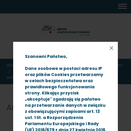
MENU
TREŚĆ
WYSZUKIWARKA
MAPA
DOSTĘPNOŚĆ
KONTAKT
DEKLARACJA
GŁÓWNE
STRONY
DOSTĘPNOŚCI
07:02
×
niedziela
9 sierpnia 2026
Szanowni Państwo,
SKM TRÓJMIASTO
Ogłoszenia
Przetargi
Archiwum
Dane osobowe w postaci adresu IP
Przetarg nieograniczony na sukcesywne dostawy
oraz plików Cookies przetwarzamy
wstawek hamulcowych
w celach bezpieczeństwa oraz
prawidłowego funkcjonowania
strony. Klikając przycisk
„akceptuje" zgadzają się państwo
Archiwum
na przetwarzanie danych w związku
z obowiązującymi zapisami art. 13
ust. 1 lit. a Rozporządzenia
Parlamentu Europejskiego i Rady
(UE) 2016/679 z dnia 27 kwietnia 2016