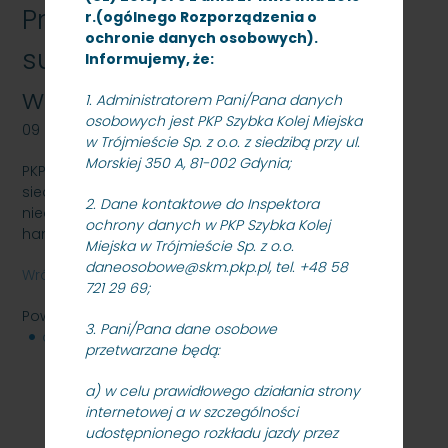
Przetarg nieograniczony na
r.(ogólnego Rozporządzenia o
ochronie danych osobowych).
sukcesywne dostawy
Informujemy, że:
wstawek hamulcowych
1. Administratorem Pani/Pana danych
osobowych jest PKP Szybka Kolej Miejska
09 kwietnia 2014
w Trójmieście Sp. z o.o. z siedzibą przy ul.
Morskiej 350 A, 81-002 Gdynia;
PKP Szybka Kolej Miejska w Trójmieście Sp. z o.o. z
siedzibą w Gdyni, ul. Morska 350A ogłasza przetarg
2. Dane kontaktowe do Inspektora
nieograniczony na sukcesywne dostawy wstawek
ochrony danych w PKP Szybka Kolej
hamulcowych - znak: SKMMS –ZP/N/07/14
Miejska w Trójmieście Sp. z o.o.
daneosobowe@skm.pkp.pl, tel. +48 58
Wróć
721 29 69;
Powiązane pliki
3. Pani/Pana dane osobowe
dokumentacja przetargowa
64 KB
przetwarzane będą:
a) w celu prawidłowego działania strony
internetowej a w szczególności
udostępnionego rozkładu jazdy przez