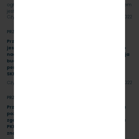
ogłasza przetarg nieograniczony, którego przedmiotem
jest „sukcesywna dostawa do siedziby…
Czytaj dalej
27 maja 2022
PRZETARGI
Przetarg nieograniczony, którego przedmiotem
jest świadczenie usługi pełnienia kompleksowego
nadzoru inwestorskiego dla zadania „Modernizacja
budynku Dworca Podmiejskiego w Gdyni oraz
peronu SKM na stacji Gdynia Główna” Znak:
SKMMU.086.27.22
Czytaj dalej
24 maja 2022
PRZETARGI
Przetarg nieograniczony na wykonanie przeglądu
poziomu utrzymania P4 drezyny DH.350.11 nr 16
zgodnie z Dokumentacją Systemu Utrzymania dla
PKP Szybka Kolej Miejska w Trójmieście Sp. z o.o.,
znak sprawy: SKMMU.086.24.22