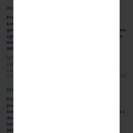
PRZETARGI
Przetarg nieograniczony na zakup i dostawę szyn
kolejowych 49E1 o jednostkowej długości 30 mb,
gatunek stali R260, odmiana ”S”, klasa AX wykonane
zgodnie z normą PN-EN 13674-1 ILK3d – 518/03/07 w
ilości (37,043Ton) – 25 sztuk, znak:
SKMMU.086.54.22.
PKP SZYBKA KOLEJ MIEJSKA W TRÓJMIEŚCIE Sp. z o.o.
ogłasza przetarg nieograniczony na zakup i dostawę
szyn kolejowych 49E1 o jednostkowej długości 30…
Czytaj dalej
09 września 2022
PRZETARGI
Przetarg nieograniczony, którego przedmiotem
jest dostawa 10 wieloczłonowych fabrycznie
nowych elektrycznych zespołów trakcyjnych wraz z
dostawą sprzętu przeznaczonego do
unowocześnienia zaplecza utrzymania taboru
SKMMU.086.26.22