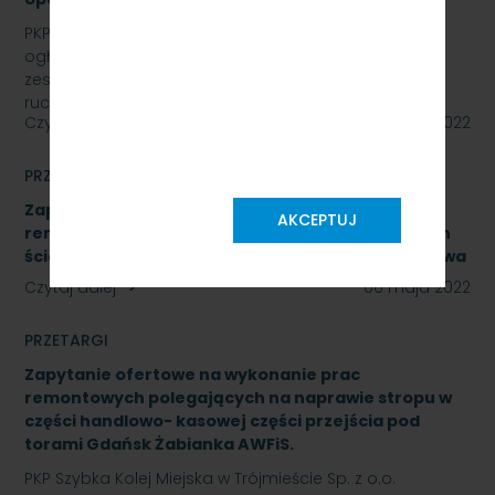
PKP SZYBKA KOLEJ MIEJSKA W TRÓJMIEŚCIE Sp. z o.o.
ogłasza przetarg nieograniczony na wymianę
zestawów komputerowych urządzeń sterowania
ruchem…
Czytaj dalej
09 maja 2022
PRZETARGI
Zapytanie ofertowe na wykonanie prac
AKCEPTUJ
remontowych polegających na naprawie okładzin
ścian zejścia do przejścia pod torami Gdynia Cisowa
Czytaj dalej
06 maja 2022
PRZETARGI
Zapytanie ofertowe na wykonanie prac
remontowych polegających na naprawie stropu w
części handlowo- kasowej części przejścia pod
torami Gdańsk Żabianka AWFiS.
PKP Szybka Kolej Miejska w Trójmieście Sp. z o.o.