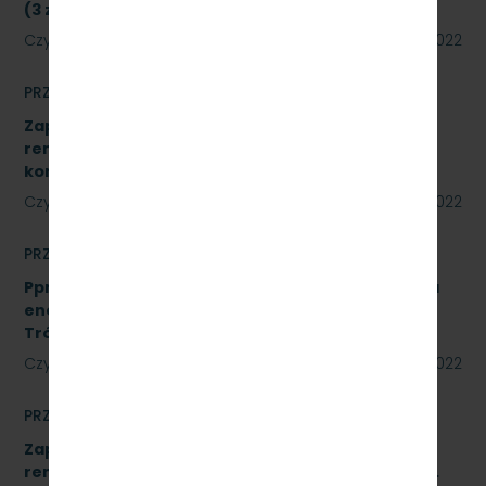
(3 zadania) znak sprawy: SKMMU.086.34.22
Czytaj dalej
23 czerwca 2022
PRZETARGI
Zapytanie ofertowe na wykonanie prac
remontowych polegających na wykonaniu Sali
konferencyjnej w systemie ALU.
Czytaj dalej
22 czerwca 2022
PRZETARGI
Pprzetarg nieograniczonego na usługi doradztwa
energetycznego dla PKP Szybka Kolej Miejska w
Trójmieście Sp. z o.o. - znak: SKMMU.086.20.22
Czytaj dalej
15 czerwca 2022
PRZETARGI
Zapytanie ofertowe na wykonanie prac
remontowych w oparciu o Projekt Wykonawcy pn.