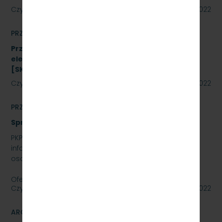
Czytaj dalej
02 września 2022
PRZETARGI
Przetarg nieograniczony na zakup energii
elektrycznej nietrakcyjnej na rok 2023
[SKMMU.086.48.22]
Czytaj dalej
02 września 2022
PRZETARGI
Sprzedaż auta osobowego Skoda SuperB
PKP SZYBKA KOLEJ MIEJSKA W TRÓJMIEŚCIE SP. Z O.O.
informuje, że wystawia na sprzedaż samochód
osobowy Skoda SuperB.
Oferty należy składać do dnia…
Czytaj dalej
01 września 2022
ARCHIWUM