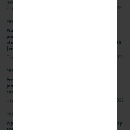
jest „sukcesywna dostawa do siedziby odbiorcy…
Czytaj dalej
22 lipca 2022
PRZETARGI
Przetarg nieograniczony, którego przedmiotem
jest modernizacja i rozbudowa systemu zdalnego
sterowania radiołącznością na linii kolejowej nr 250
[znak: SKMMU.086.43.22]
Czytaj dalej
19 lipca 2022
PRZETARGI
Przetarg nieograniczony, którego przedmiotem
jest wykonanie modernizacji istniejących
radiotelefonów [znak: SKMMU.086.41.22]
Czytaj dalej
18 lipca 2022
PRZETARGI
Wykonanie naprawy podzespołów, obejmujące trzy
zadania. Numer referencyjny: SKMMU.086.39.22