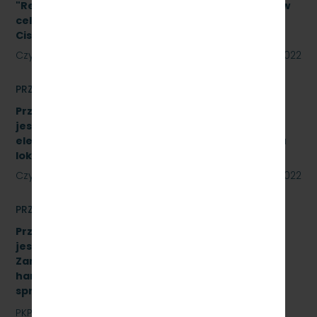
"Remont pomieszczeń magazynu w budynku A-1 w
celu adaptacji na biuro na terenie SKM Gdynia
Cisowa Postojowa".
Czytaj dalej
09 czerwca 2022
PRZETARGI
Przetarg nieograniczony, którego przedmiotem
jest sprzedaż podróżnym biletów kartkowych i z
elektronicznych kas fiskalnych typu POS- w pięciu
lokalizacjach [SKMMU.086.33.22]
Czytaj dalej
31 maja 2022
PRZETARGI
Przetarg nieograniczony, którego przedmiotem
jest „sukcesywna dostawa do siedziby
Zamawiającego – 9.525 szt. żeliwnych wstawek
hamulcowych z dylatacjami typu DO-B-380, znak
sprawy: SKMMU.086.32.22
PKP SZYBKA KOLEJ MIEJSKA W TRÓJMIEŚCIE Sp. z o.o.