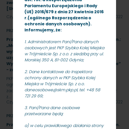
zwrotnicowych typu SIEMENS S700K.
Parlamentu Europejskiego i Rady
[SKMMU.086.64.22]
(UE) 2016/679 z dnia 27 kwietnia 2016
Czytaj dalej
23 listopada 2022
r.(ogólnego Rozporządzenia o
ochronie danych osobowych).
Informujemy, że:
PRZETARGI
Przetarg nieograniczony na wykonanie zadania pn.:
1. Administratorem Pani/Pana danych
„Modernizacja dźwigów osobowych wraz z
osobowych jest PKP Szybka Kolej Miejska
wykonaniem dokumentacji technicznej oraz
w Trójmieście Sp. z o.o. z siedzibą przy ul.
uzgodnieniami TDT na peronach PKP SKM Sopot
Morskiej 350 A, 81-002 Gdynia;
Wyścigi i Gdańsk Oliwa polegająca na ich wymianie”
- znak: SKMMU.086.65.22.
2. Dane kontaktowe do Inspektora
ochrony danych w PKP Szybka Kolej
PKP SZYBKA KOLEJ MIEJSKA W TRÓJMIEŚCIE Sp. z o.o.
Miejska w Trójmieście Sp. z o.o.
ogłasza przetarg nieograniczony na wykonanie
daneosobowe@skm.pkp.pl, tel. +48 58
zadania pn.: „Modernizacja dźwigów osobowych wraz
721 29 69;
z…
Czytaj dalej
21 listopada 2022
3. Pani/Pana dane osobowe
przetwarzane będą:
PRZETARGI
Przetarg nieograniczony na wykonanie zadania pn.
a) w celu prawidłowego działania strony