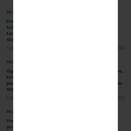
PRZETARGI
Przetarg nieograniczony na realizację instalacji
fotowoltaicznej o łącznej mocy do 50 kWp w
formule Zaprojektuj i wybuduj. Znak:
SKMMU.086.45.22
Czytaj dalej
12 sierpnia 2022
PRZETARGI
Ogłoszenie informacyjne dotyczące postępowania,
którego przedmiotem jest wykonanie naprawy
poziomu P4 pojazdów kolejowych (2 zadania). Znak:
SKMMU.086.46.22.
Czytaj dalej
12 sierpnia 2022
PRZETARGI
Przetarg nieograniczony, którego przedmiotem
jest modernizacja i rozbudowa systemu zdalnego