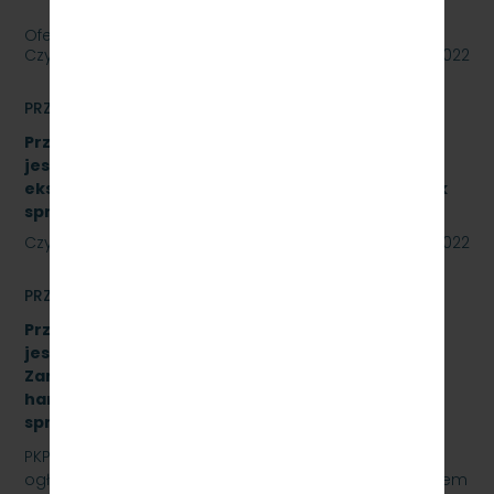
Oferty należy składać do dnia…
Czytaj dalej
27 lipca 2022
PRZETARGI
Przetarg nieograniczony, którego przedmiotem
jest sukcesywna dostawa materiałów
eksploatacyjnych do urządzeń drukujących. Znak
sprawy: SKMMU.086.34A.22
Czytaj dalej
22 lipca 2022
PRZETARGI
Przetarg nieograniczony, którego przedmiotem
jest „sukcesywna dostawa do siedziby
Zamawiającego – 9.525 szt. żeliwnych wstawek
hamulcowych z dylatacjami typu DO-B-380, znak
sprawy: SKMMU.086.42.22
PKP SZYBKA KOLEJ MIEJSKA W TRÓJMIEŚCIE Sp. z o.o.
ogłasza przetarg nieograniczony, którego przedmiotem