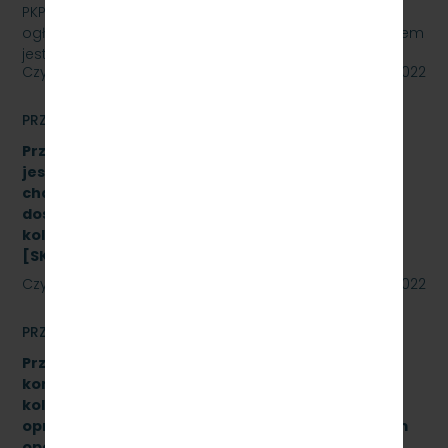
PKP SZYBKA KOLEJ MIEJSKA W TRÓJMIEŚCIE Sp. z o.o.
ogłasza przetarg nieograniczony, którego przedmiotem
jest wykonanie przeglądu poziomu utrzymania P4…
Czytaj dalej
20 maja 2022
PRZETARGI
Przetarg nieograniczony, którego przedmiotem
jest Dostawę stanowiska do badania
charakterystyk zderzaków kolejowych oraz
dostawę fabrycznie nowych sprężarek do taboru
kolejowego- 10 szt. (dwa zadania)
[SKMMU.086.23.22]
Czytaj dalej
19 maja 2022
PRZETARGI
Przetarg nieograniczony na wymianę zestawów
komputerowych urządzeń sterowania ruchem
kolejowym wraz z dokonaniem konfiguracji
oprogramowania systemu ILTOR-2 wraz z prawem
opcji - znak: SKMMU.086.16.22