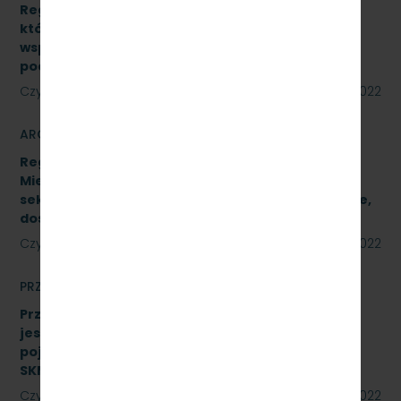
Regulamin udzielania zamówień publicznych,
których wartość jest niższa niż 130 000 zł netto,
współfinansowanych z środków pomocowych,
pochodzących z Funduszy UE
Czytaj dalej
23 sierpnia 2022
ARCHIWUM
Regulamin Udzielania przez PKP Szybka Kolej
Miejska w Trójmieście Sp. z o.o. zamówień
sektorowych podprogowych na roboty budowlane,
dostawy i usługi
Czytaj dalej
23 sierpnia 2022
PRZETARGI
Przetarg nieograniczony, którego przedmiotem
jest wykonanie czynności naprawczych na
pojeździe kolejowym EN57-1758. Znak:
SKMMU.086.51.22
Czytaj dalej
18 sierpnia 2022