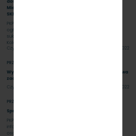
dostawy olejów i smarów dla PKP Szybka Kolej
Miejska w Trójmieście Sp. z o.o., znak:
SKMMU.086.44.22.
PKP SZYBKA KOLEJ MIEJSKA W TRÓJMIEŚCIE Sp. z o.o.
ogłasza przetarg nieograniczony na zakup i
sukcesywne dostawy olejów i smarów dla PKP Szybka
Kolej…
Czytaj dalej
29 lipca 2022
PRZETARGI
Wykonanie naprawy podzespołów, obejmujące dwa
zadania. Numer referencyjny: SKMMU.086.40.22
Czytaj dalej
28 lipca 2022
PRZETARGI
Sprzedaż auta osobowego Skoda Superb
PKP SZYBKA KOLEJ MIEJSKA W TRÓJMIEŚCIE SP. Z O.O.
informuje, że wystawia na sprzedaż samochód
osobowy Skoda Superb.