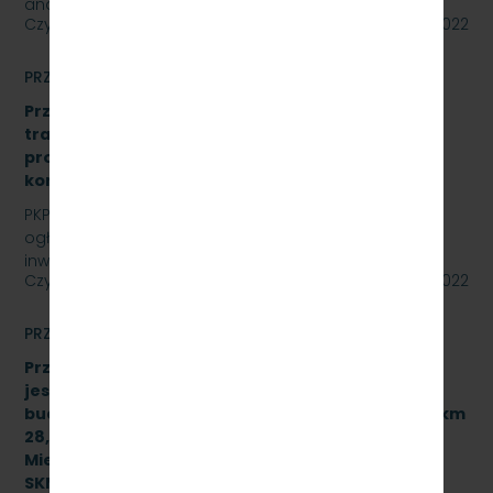
analizy formalno-prawnej wraz z koncepcją…
Czytaj dalej
15 lipca 2022
PRZETARGI
Przetarg nieograniczony: „Modernizacja sieci
trakcyjnej – sporządzenie dokumentacji
projektowej oraz przebudowa istniejących
konstrukcji wsporczych, znak: SKMMU.086.30.22.
PKP SZYBKA KOLEJ MIEJSKA W TRÓJMIEŚCIE Sp. z o.o.
ogłasza przetarg nieograniczony dla zadania
inwestycyjnego na sieci trakcyjnej PKP Szybka Kolej…
Czytaj dalej
14 lipca 2022
PRZETARGI
Przetarg nieograniczony, którego przedmiotem
jest wykonanie robót budowlanych związanych z
budową przystanku służbowego w torze nr 502 w km
28,950 linii kolejowej nr 250 dla PKP Szybka Kolej
Miejska w Trójmieście Sp. z o.o. [sprawa:
SKMMU.086.37.22]