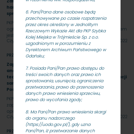
Zamawiającego – 9.525 szt. żeliwnych wstawek
hamulcowych z dylatacjami typu DO-B-380, znak
6. Pani/Pana dane osobowe będą
sprawy: SKMMU.086.57.22
przechowywane po czasie rozpatrzenia
PKP SZYBKA KOLEJ MIEJSKA W TRÓJMIEŚCIE Sp. z o.o.
przez okres określony w Jednolitym
ogłasza przetarg nieograniczony, którego przedmiotem
Rzeczowym Wykazie Akt dla PKP Szybka
jest „sukcesywna dostawa do siedziby odbiorcy…
Kolej Miejska w Trójmieście Sp. z o.o.
Czytaj dalej
26 października 2022
uzgodnionym w porozumieniu z
Dyrektorem Archiwum Państwowego w
PRZETARGI
Gdańsku;
Zapytanie ofertowe na wykonanie opracowania
7. Posiada Pani/Pan prawo dostępu do
analizy formalno-prawnej wraz z koncepcją
treści swoich danych oraz prawo ich
techniczną na rozbudowę i modernizację kanalizacji
sprostowania, usunięcia, ograniczenia
sanitarnej obiektu A-13 na stacji Gdynia Cisowa
przetwarzania, prawo do przenoszenia
Postojowa.
danych prawo wniesienia sprzeciwu,
PKP Szybka Kolej Miejska w Trójmieście Sp. z o.o.
prawo do wycofania zgody;
zaprasza do złożenia oferty cenowej na wykonanie
opracowania analizy formalno-prawnej wraz z…
8. Ma Pani/Pan prawo wniesienia skargi
Czytaj dalej
26 października 2022
do organu nadzorczego
(https://uodo.gov.pl/), gdy uzna
Pani/Pan, iż przetwarzanie danych
PRZETARGI