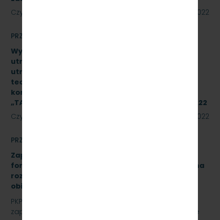
Czytaj dalej
18 lipca 2022
PRZETARGI
Wykonanie naprawy czwartego poziomu
utrzymania (P4) wg dokumentacji systemu
utrzymania typu pojazdu oraz dokumentacji
techniczno–ruchowej producenta podzespołu 2
kompletów układów hamulcowych produkcji IPS
„TABOR” w Poznaniu. Znak sprawy: SKMMU.086.29.22
Czytaj dalej
15 lipca 2022
PRZETARGI
Zapytanie ofertowe na opracowanie analizy
formalno-prawnej wraz z koncepcją techniczną na
rozbudowę i modernizację kanalizacji sanitarnej
obiektu A-13 na stacji Gdynia Cisowa Postojowa.
PKP Szybka Kolej Miejska w Trójmieście Sp. z o.o.
zaprasza do złożenia oferty cenowej na opracowanie