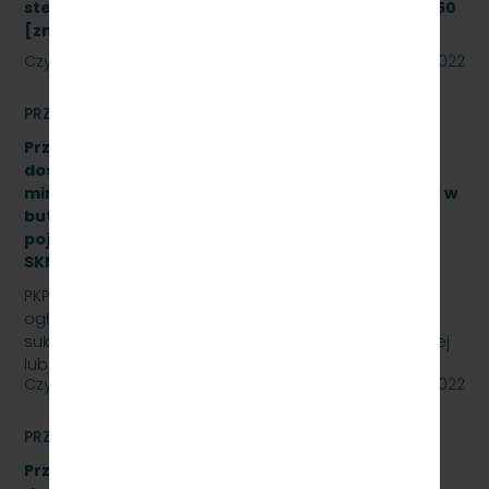
sterowania radiołącznością na linii kolejowej nr 250
[znak: SKMMU.086.43a.22]
Czytaj dalej
08 sierpnia 2022
PRZETARGI
Przetarg nieograniczony na zakup i sukcesywne
dostawy naturalnej wody pitnej (źródlanej lub
mineralnej – nisko lub średnio zmineralizowanej), w
butelkach bezzwrotnych, plastikowych, o
pojemności 0,5 l., 1,5 l. – gazowanej i niega., znak:
SKMMU.086.47.22.
PKP SZYBKA KOLEJ MIEJSKA W TRÓJMIEŚCIE Sp. z o.o.
ogłasza przetarg nieograniczony na zakup i
sukcesywne dostawy naturalnej wody pitnej (źródlanej
lub…
Czytaj dalej
29 lipca 2022
PRZETARGI
Przetarg nieograniczony na zakup i sukcesywne