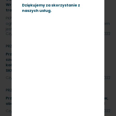
Wrzeszcz, Kościerzyna z opcją rozszerzenia o
Dziękujemy za skorzystanie z
trakcję spalinową, SKMMU.086.55.22
naszych usług.
PKP SZYBKA KOLEJ MIEJSKA W TRÓJMIEŚCIE Sp. z o.o.
ogłasza przetarg nieograniczony, którego przedmiotem
jest świadczenie usług utrzymania czystości w…
Czytaj dalej
23 września 2022
PRZETARGI
Przetarg nieograniczony na wykonanie naprawy
czwartego poziomu utrzymania P4 pojazdów
kolejowych obejmujący dwa zadania.
SKMMU.086.46.22
Czytaj dalej
23 września 2022
PRZETARGI
Przetarg nieograniczony na naprawę podzespołów,
obejmującą trzy zadania. Znak SKMMU.086.39A.22
Czytaj dalej
12 września 2022