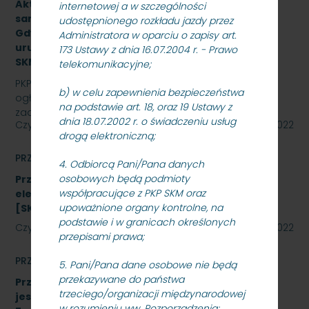
Aktualizacja dokumentacji projektowej i budowa
internetowej a w szczególności
samoczynnej blokady liniowej na odcinku Sopot –
udostępnionego rozkładu jazdy przez
Gdynia Orłowo wraz z wdrożeniem, rozruchem i
Administratora w oparciu o zapisy art.
uruchomieniem urządzeń i systemów -
173 Ustawy z dnia 16.07.2004 r. - Prawo
SKMMU.086.38.22.
telekomunikacyjne;
PKP SZYBKA KOLEJ MIEJSKA W TRÓJMIEŚCIE Sp. z o.o.
b) w celu zapewnienia bezpieczeństwa
ogłasza przetarg nieograniczony na wykonanie
na podstawie art. 18, oraz 19 Ustawy z
zadania pn. Aktualizacja dokumentacji projektowej i…
dnia 18.07.2002 r. o świadczeniu usług
Czytaj dalej
08 listopada 2022
drogą elektroniczną;
PRZETARGI
4. Odbiorcą Pani/Pana danych
osobowych będą podmioty
Przetarg nieograniczony na zakup energii
współpracujące z PKP SKM oraz
elektrycznej nietrakcyjnej na rok 2023
upoważnione organy kontrolne, na
[SKMMU.086.59.22]
podstawie i w granicach określonych
Czytaj dalej
27 października 2022
przepisami prawa;
PRZETARGI
5. Pani/Pana dane osobowe nie będą
przekazywane do państwa
Przetarg nieograniczony, którego przedmiotem
trzeciego/organizacji międzynarodowej
jest „sukcesywna dostawa do siedziby
w rozumieniu ww. Rozporządzenia;