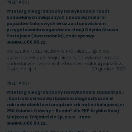
PRZETARGI
Przetarg nieograniczony na wykonanie robót
budowlanych związanych z budową malarni
pojazdów kolejowych wraz ze stanowiskiem
przygotowania wagonów na stacji Gdynia Cisowa
Postojowa (dwa zadania), znak sprawy:
SKMMU.086.68.22.
PKP SZYBKA KOLEJ MIEJSKA W TRÓJMIEŚCIE Sp. z o.o.
ogłasza przetarg nieograniczony na wykonanie robót
budowlanych związanych z budową malarni pojazdów…
Czytaj dalej
09 grudnia 2022
PRZETARGI
Przetarg nieograniczony na wykonanie zadania pn.:
„Kontrola okresowa i badania diagnostyczne w
zakresie obiektów i urządzeń srk na linii kolejowej nr
250 Gdańsk Główny – Rumia” dla PKP Szybka Kolej
Miejska w Trójmieście Sp. z o.o - znak:
SKMMU.086.60.22.