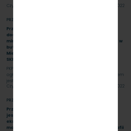
Czytaj dalej
11 lipca 2022
PRZETARGI
Przetarg nieograniczony na zakup i sukcesywne
dostawy naturalnej wody pitnej (źródlanej lub
mineralnej – nisko lub średnio zmineralizowanej), w
butelkach bezzwrotnych dla PKP Szybka Kolej
Miejska w Trójmieście Sp. z o.o., znak sprawy:
SKMMU.086.21.22
PKP SZYBKA KOLEJ MIEJSKA W TRÓJMIEŚCIE Sp. z o.o.
ogłasza przetarg nieograniczony, którego przedmiotem
jest zakup i sukcesywne dostawy naturalnej wody…
Czytaj dalej
29 czerwca 2022
PRZETARGI
Przetarg nieograniczony, którego przedmiotem
jest sukcesywna dostawa materiałów
eksploatacyjnych do urządzeń drukujących,
materiałów biurowych oraz materiałów do poligrafii