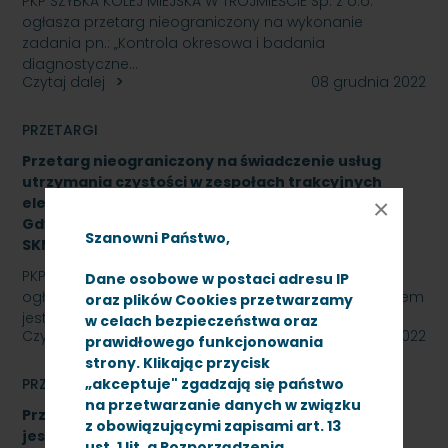
PKP SZYBKA KOLEJ MIEJSKA W TRÓJMIEŚCIE Sp. z o.o.
ogłasza przetarg nieograniczony na wykonanie
zadania pn.: „Kontrola okresowa i badania
diagnostyczne…
Czytaj dalej
08 grudnia 2022
PRZETARGI
Przetarg nieograniczony na świadczenie usług
utrzymania czystości w zespołach trakcyjnych
elektrycznych na stacjach: Lębork, Wejherowo,
×
Gdynia Cisowa, Gdańsk Śródmieście,
Szanowni Państwo,
SKMMU.086.55a.22
PKP SZYBKA KOLEJ MIEJSKA W TRÓJMIEŚCIE Sp. z o.o.
Dane osobowe w postaci adresu IP
ogłasza przetarg nieograniczony, którego przedmiotem
oraz plików Cookies przetwarzamy
jest świadczenie usług utrzymania czystości w…
w celach bezpieczeństwa oraz
Czytaj dalej
28 listopada 2022
prawidłowego funkcjonowania
strony. Klikając przycisk
PRZETARGI
„akceptuje" zgadzają się państwo
na przetwarzanie danych w związku
Przetarg nieograniczony, którego przedmiotem
z obowiązującymi zapisami art. 13
jest naprawa główna elektrycznych napędów
ust. 1 lit. a Rozporządzenia