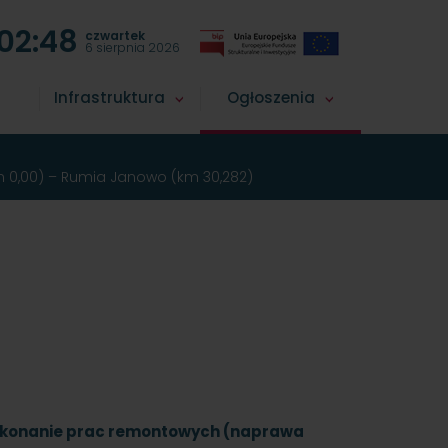
02:48
czwartek
6 sierpnia 2026
Infrastruktura
Ogłoszenia
km 0,00) – Rumia Janowo (km 30,282)
ykonanie prac remontowych (naprawa