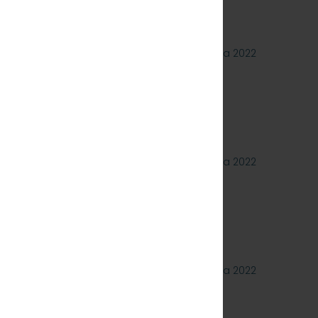
ch z Funduszy UE
23 sierpnia 2022
 którego przedmiotem jest wykonanie
 pojeździe kolejowym EN57-1758. Znak:
18 sierpnia 2022
 dotyczące postępowania, którego
nie naprawy poziomu P4 pojazdów
Znak: SKMMU.086.46.22.
12 sierpnia 2022