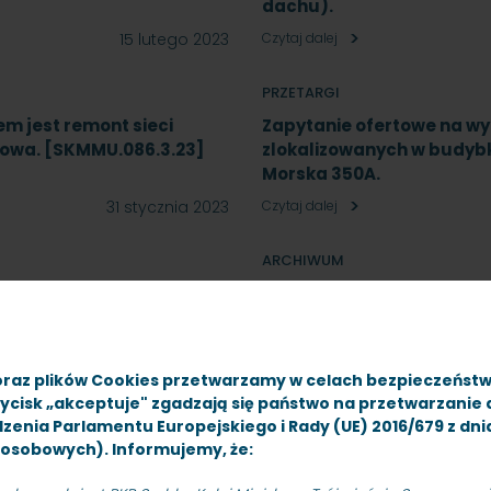
dachu).
15 lutego 2023
Czytaj dalej
PRZETARGI
m jest remont sieci
Zapytanie ofertowe na w
ojowa. [SKMMU.086.3.23]
zlokalizowanych w budybk
Morska 350A.
31 stycznia 2023
Czytaj dalej
ARCHIWUM
rów, znak sprawy
Sprzedaż zbiornika nazie
17 stycznia 2023
Czytaj dalej
oraz plików Cookies przetwarzamy w celach bezpieczeńst
zycisk „akceptuje" zgadzają się państwo na przetwarzanie
PRZETARGI
rządzenia Parlamentu Europejskiego i Rady (UE) 2016/679 z dn
nostycznych i kontroli
Przetarg nieograniczony
osobowych). Informujemy, że:
 roku 2023.
odbieraków prądu, obejm
SKMMU.086.73.22.