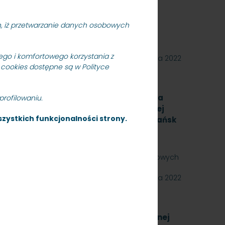
ródmieście, SKMMU.086.55a.22
RÓJMIEŚCIE Sp. z o.o. ogłasza przetarg
an, iż przetwarzanie danych osobowych
edmiotem jest świadczenie usług utrzymania
go i komfortowego korzystania z
28 listopada 2022
 cookies dostępne są w Polityce
na wykonanie zadania pn.: „Modernizacja
rofilowaniu.
z wykonaniem dokumentacji technicznej
zystkich funkcjonalności strony.
a peronach PKP SKM Sopot Wyścigi i Gdańsk
wymianie” - znak: SKMMU.086.65.22.
RÓJMIEŚCIE Sp. z o.o. ogłasza przetarg
e zadania pn.: „Modernizacja dźwigów osobowych
21 listopada 2022
a zakup energii elektrycznej nietrakcyjnej