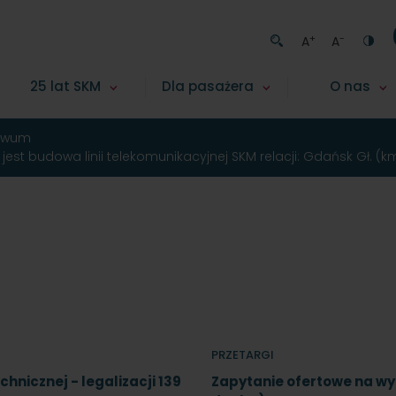
+
-
A
A
25 lat SKM
Dla pasażera
O nas
iwum
est budowa linii telekomunikacyjnej SKM relacji: Gdańsk Gł. (
PRZETARGI
nicznej - legalizacji 139
Zapytanie ofertowe na w