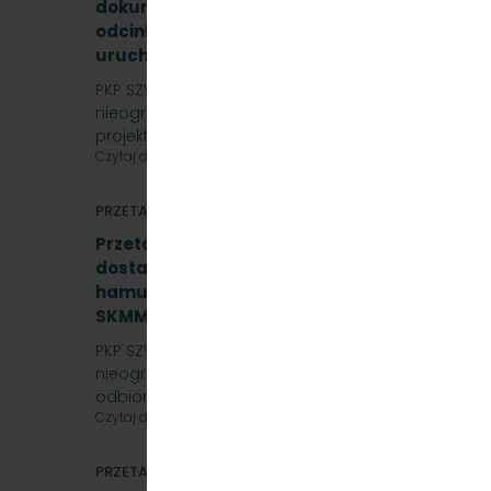
dokumentacji projektowej i budowa samoczy
odcinku Sopot – Gdynia Orłowo wraz z wdroż
uruchomieniem urządzeń i systemów - SKMM
PKP SZYBKA KOLEJ MIEJSKA W TRÓJMIEŚCIE Sp. z o.o.
nieograniczony na wykonanie zadania pn. Aktuali
projektowej i…
Czytaj dalej
PRZETARGI
Przetarg nieograniczony, którego przedmio
dostawa do siedziby Zamawiającego – 9.525 
hamulcowych z dylatacjami typu DO-B-380, 
SKMMU.086.57.22
PKP SZYBKA KOLEJ MIEJSKA W TRÓJMIEŚCIE Sp. z o.o.
nieograniczony, którego przedmiotem jest „sukc
odbiorcy…
Czytaj dalej
PRZETARGI