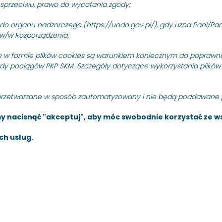
mia” dla PKP Szybka Kolej
Gdynia Cisowa, Gdańsk Ś
sprzeciwu, prawo do wycofania zgody;
.086.60.22.
PKP SZYBKA KOLEJ MIEJSKA W T
 do organu nadzorczego (https://uodo.gov.pl/), gdy uzna Pani/P
nieograniczony, którego prz
 ogłasza przetarg
w/w Rozporządzenia;
czystości w…
ola okresowa i badania
w formie plików cookies są warunkiem koniecznym do poprawne
08 grudnia 2022
Czytaj dalej
zdy pociągów PKP SKM. Szczegóły dotyczące wykorzystania plików
PRZETARGI
tem jest naprawa główna
Przetarg nieograniczony 
przetwarzane w sposób zautomatyzowany i nie będą poddawane p
SIEMENS S700K.
dźwigów osobowych wraz 
 nacisnąć "akceptuj", aby móc swobodnie korzystać ze ws
oraz uzgodnieniami TDT n
Oliwa polegająca na ich 
ch usług.
PKP SZYBKA KOLEJ MIEJSKA W T
nieograniczony na wykonani
wraz z…
23 listopada 2022
Czytaj dalej
PRZETARGI
ia pn. Aktualizacja
Przetarg nieograniczony n