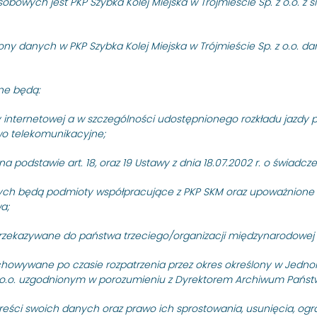
owych jest PKP Szybka Kolej Miejska w Trójmieście Sp. z o.o. z sie
PKP SZYBKA KOLEJ MIEJSKA W T
nieograniczony na dostawy 
ny danych w PKP Szybka Kolej Miejska w Trójmieście Sp. z o.o. d
obejmujące dwa…
11 stycznia 2023
Czytaj dalej
ne będą:
PRZETARGI
tem jest usługa wynajmu
Przetarg nieograniczony
y internetowej a w szczególności udostępnionego rozkładu jazdy p
ymania infrastruktury
z budową malarni pojazd
rawo telekomunikacyjne;
przygotowania wagonów n
 podstawie art. 18, oraz 19 Ustawy z dnia 18.07.2002 r. o świadcz
zadania), znak sprawy: S
PKP SZYBKA KOLEJ MIEJSKA W T
ch będą podmioty współpracujące z PKP SKM oraz upoważnione o
nieograniczony na wykonani
a;
malarni pojazdów…
14 grudnia 2022
Czytaj dalej
rzekazywane do państwa trzeciego/organizacji międzynarodowej 
owywane po czasie rozpatrzenia przez okres określony w Jedno
PRZETARGI
. z o.o. uzgodnionym w porozumieniu z Dyrektorem Archiwum Pań
a pn.: „Kontrola
Przetarg nieograniczony 
 obiektów i urządzeń srk
zespołach trakcyjnych el
reści swoich danych oraz prawo ich sprostowania, usunięcia, ogr