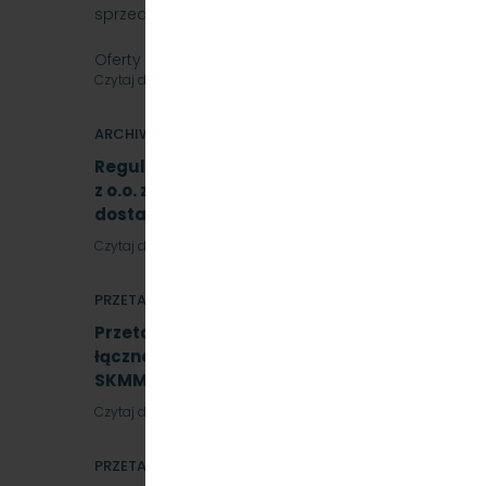
sprzedaż samochód osobowy Skoda SuperB.
Oferty należy składać do dnia…
Czytaj dalej
ARCHIWUM
Regulamin Udzielania przez PKP Szybka Kolej
z o.o. zamówień sektorowych podprogowych 
dostawy i usługi
Czytaj dalej
PRZETARGI
Przetarg nieograniczony na realizację instala
łącznej mocy do 50 kWp w formule Zaprojektu
SKMMU.086.45.22
Czytaj dalej
PRZETARGI