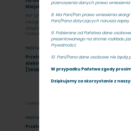
na linii kolejowej nr 250 Gdańsk Główny – Ru
przenoszenia danych prawo wniesienia 
Miejska w Trójmieście Sp. z o.o - znak: SKMMU
8. Ma Pani/Pan prawo wniesienia skargi
PKP SZYBKA KOLEJ MIEJSKA W TRÓJMIEŚCIE Sp. z o.o.
Pani/Pana dotyczących narusza zapisy 
nieograniczony na wykonanie zadania pn.: „Kontr
diagnostyczne…
9.
Pobierane od Państwa dane osobowe 
Czytaj dalej
prezentowanego na stronie rozkładu ja
Prywatności
;
PRZETARGI
Przetarg nieograniczony, którego przedmio
10. Pani/Pana dane osobowe nie będą 
elektrycznych napędów zwrotnicowych typu 
W przypadku Państwa zgody prosimy
[SKMMU.086.64.22]
Dziękujemy za skorzystanie z naszy
Czytaj dalej
PRZETARGI
Przetarg nieograniczony na wykonanie zadan