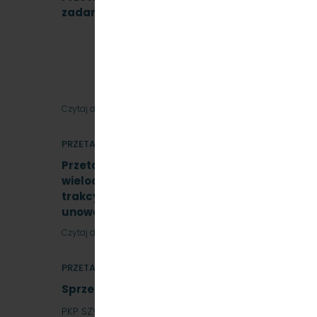
zadania. Znak SKMMU.086.39A.22
Czytaj dalej
PRZETARGI
Przetarg nieograniczony, którego przedmiot
wieloczłonowych fabrycznie nowych elektry
trakcyjnych wraz z dostawą sprzętu przezn
unowocześnienia zaplecza utrzymania tabo
Czytaj dalej
PRZETARGI
Sprzedaż auta osobowego Skoda SuperB
PKP SZYBKA KOLEJ MIEJSKA W TRÓJMIEŚCIE SP. Z O.O. 