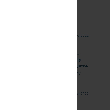
9.22]
27 października 2022
ykonanie opracowania analizy formalno-
 techniczną na rozbudowę i modernizację
iektu A-13 na stacji Gdynia Cisowa Postojowa.
ójmieście Sp. z o.o. zaprasza do złożenia oferty
owania analizy formalno-prawnej wraz z…
26 października 2022