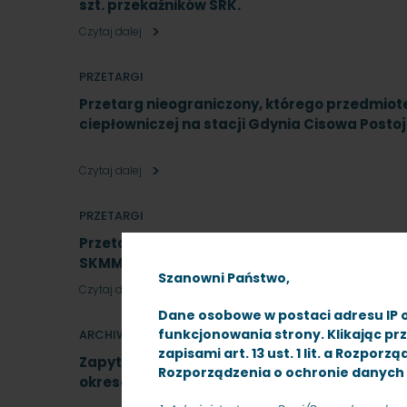
szt. przekaźników SRK.
Czytaj dalej
PRZETARGI
Przetarg nieograniczony, którego przedmiote
ciepłowniczej na stacji Gdynia Cisowa Post
Czytaj dalej
PRZETARGI
Przetarg nieograniczony na dostawę mundu
SKMMU.086.77.22
Szanowni Państwo,
Czytaj dalej
Dane osobowe w postaci adresu IP 
funkcjonowania strony. Klikając pr
ARCHIWUM
zapisami art. 13 ust. 1 lit. a Rozpo
Zapytanie ofertowe na wykonanie badań diag
Rozporządzenia o ochronie danych 
okresowej w zakresie nawierzchni kolejowej w