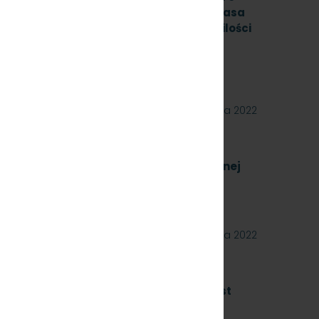
mb, gatunek stali R260, odmiana ”S”, klasa
mą PN-EN 13674-1 ILK3d – 518/03/07 w ilości
nak: SKMMU.086.54.22.
RÓJMIEŚCIE Sp. z o.o. ogłasza przetarg
ostawę szyn kolejowych 49E1 o jednostkowej
09 września 2022
a zakup energii elektrycznej nietrakcyjnej
8.22]
02 września 2022
ówień publicznych, których wartość jest
to, współfinansowanych z środków