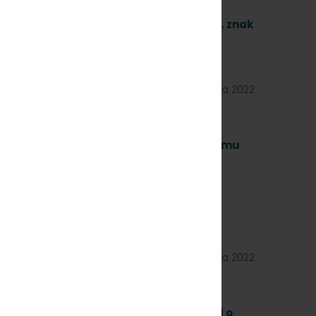
dotyczący wycinki drzew i krzewów
olejowej nr 250 obejmujący trzy zadania. znak
29 września 2022
 na wykonanie naprawy czwartego poziomu
kolejowych obejmujący dwa zadania.
23 września 2022
a zakup i dostawę szyn kolejowych 49E1 o