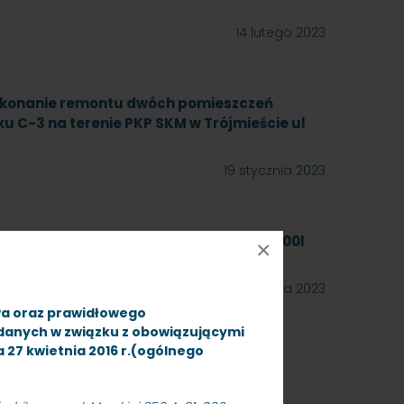
14 lutego 2023
ykonanie remontu dwóch pomieszczeń
u C-3 na terenie PKP SKM w Trójmieście ul
19 stycznia 2023
mnego do płynu AdBlue o pojemności 5000l
×
13 stycznia 2023
wa oraz prawidłowego
 danych w związku z obowiązującymi
ia 27 kwietnia 2016 r.(ogólnego
 na dostawy nakładek węglowych do
ujący dwa zadania, znak sprawy: