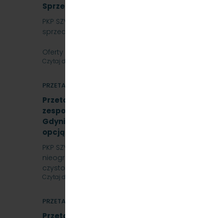
Sprzedaż auta osobowego Skoda SuperB
PKP SZYBKA KOLEJ MIEJSKA W TRÓJMIEŚCIE SP. Z O.O. 
sprzedaż samochód osobowy Skoda SuperB.
Oferty należy składać do dnia…
Czytaj dalej
PRZETARGI
Przetarg nieograniczony na świadczenie usł
zespołach trakcyjnych elektrycznych na sta
Gdynia Cisowa,Gdańsk Śródmieście,Gdańsk W
opcją rozszerzenia o trakcję spalinową, SKM
PKP SZYBKA KOLEJ MIEJSKA W TRÓJMIEŚCIE Sp. z o.o.
nieograniczony, którego przedmiotem jest świadc
czystości w…
Czytaj dalej
PRZETARGI
Przetarg nieograniczony na naprawę podzes